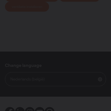
ventilatie installeren
Change language
Nederlands (belgië)
Facebook
LinkedIn
Instagram
Youtube
Pinterest