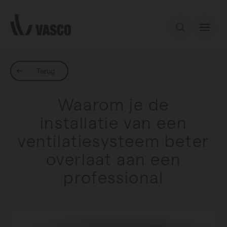
Direct naar de inhoud
Ons aanbod
Terug
Waarom je de
Services
installatie van een
ventilatiesysteem beter
Inspiratie
overlaat aan een
Contact
professional