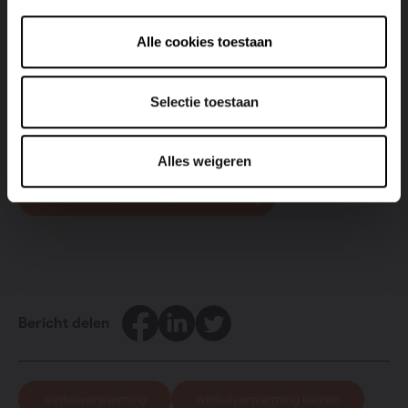
Met een
felgekleurde radiator
maak je bijvoorbeeld een
echt statement. Hou de muren van je winkel wit en voeg
Alle cookies toestaan
een hip accent toe met behulp van felrode
designradiatoren. In een industriële setting kun je dan
weer indruk maken met strakke,
zwarte radiatoren
.
Selectie toestaan
Alles weigeren
Ontdek nu onze radiatoren!
Facebook
LinkedIn
Twitter
Bericht delen
winkelverwarming
winkelverwarming kiezen