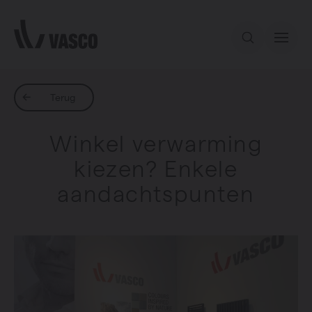
Direct naar de inhoud
Ons aanbod
Terug
Winkel verwarming
Services
kiezen? Enkele
aandachtspunten
Inspiratie
Contact