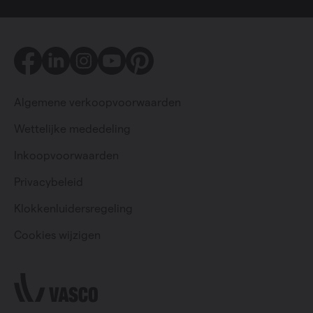
Facebook
LinkedIn
Instagram
Youtube
Pinterest
Algemene verkoopvoorwaarden
Wettelijke mededeling
Inkoopvoorwaarden
Privacybeleid
Particulier
Professioneel
Klokkenluidersregeling
Cookies wijzigen
Change language
Nederlands (belgië)