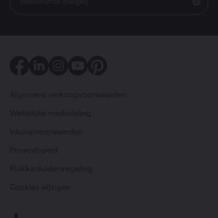
Nederlands (belgië)
Facebook
LinkedIn
Instagram
Youtube
Pinterest
Algemene verkoopvoorwaarden
Wettelijke mededeling
Inkoopvoorwaarden
Privacybeleid
Particulier
Professioneel
Klokkenluidersregeling
Cookies wijzigen
Change language
Nederlands (belgië)