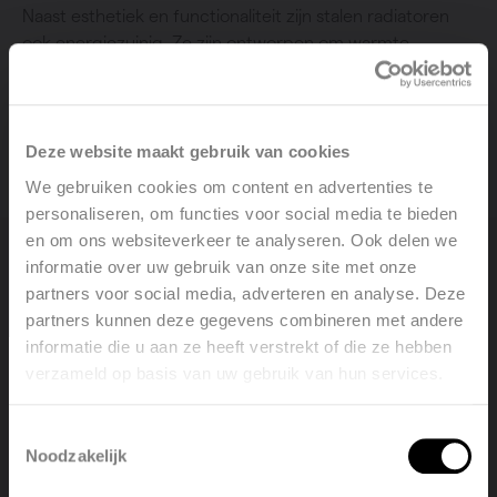
Naast esthetiek en functionaliteit zijn stalen radiatoren
ook energiezuinig. Ze zijn ontworpen om warmte
efficiënt te verspreiden, wat kan helpen om
energiekosten te verlagen. In combinatie met een
moderne thermostaat zijn ze een duurzame keuze voor
milieubewuste huishoudens.
Deze website maakt gebruik van cookies
We gebruiken cookies om content en advertenties te
personaliseren, om functies voor social media te bieden
en om ons websiteverkeer te analyseren. Ook delen we
informatie over uw gebruik van onze site met onze
Waarom kiezen voor
partners voor social media, adverteren en analyse. Deze
designradiatoren van staal?
partners kunnen deze gegevens combineren met andere
informatie die u aan ze heeft verstrekt of die ze hebben
verzameld op basis van uw gebruik van hun services.
Welcome, please select your
language
Toestemmingsselectie
Noodzakelijk
English
Nederlands