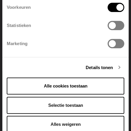
Voorkeuren
België
Français
Statistieken
Polski
Belgique
Marketing
Deutsch
Italiano
Details tonen
1. Strak en modern ontwerp
Alle cookies toestaan
Stalen radiatoren zijn vaak verkrijgbaar in diverse
vormen, kleuren en maten. Van eenvoudige, rechte lijnen
Selectie toestaan
tot elegante, gebogen ontwerpen – er is altijd een model
dat aansluit bij jouw persoonlijke smaak. Het slanke profiel
van designradiatoren zorgt ervoor dat ze niet alleen
Alles weigeren
functioneel zijn, maar ook een decoratief element