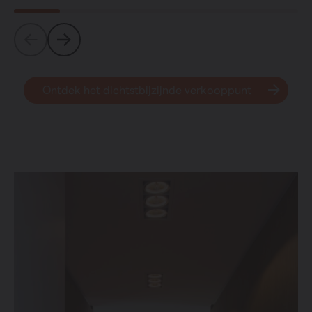
Ontdek het dichtstbijzijnde verkooppunt