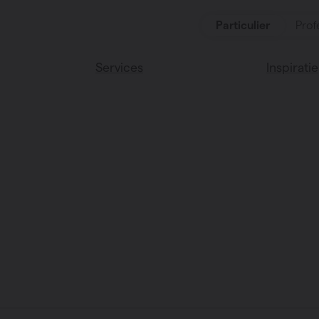
Particulier
Prof
Services
Inspiratie
ten
Alle services
Lees onze
Vasco huis
ssoires
Vasco kle