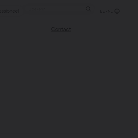
essioneel
BE - NL
Contact
 blog
Vind een verkooppunt
We helpen graag
verder
uren
Veel gestelde vragen
Instructie video