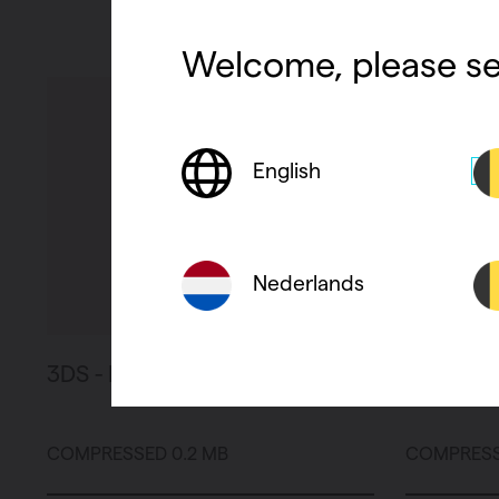
Welcome, please se
English
Nederlands
3DS - NIVA-NH2L1
3DS - NI
COMPRESSED 0.2 MB
COMPRESS