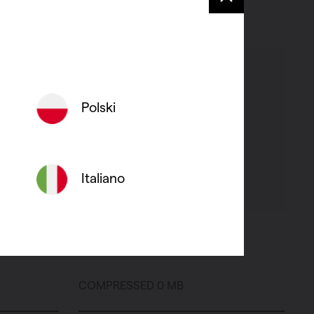
Polski
Italiano
3DS - NIVA-N2L1
COMPRESSED 0 MB