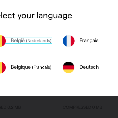
lect your language
België
Français
(Nederlands)
Deutsch
Belgique
(Français)
VA-NH1L1
3DS - NIVA-N2L1-ES
ED 0.2 MB
COMPRESSED 0 MB