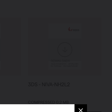
3DS - NIVA-NH2L2
COMPRESSED 0.2 MB