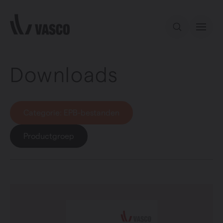
Direct naar de inhoud
Downloads
Ons aanbod
Services
Categorie
: EPB-bestanden
Inspiratie
Productgroep
Contact