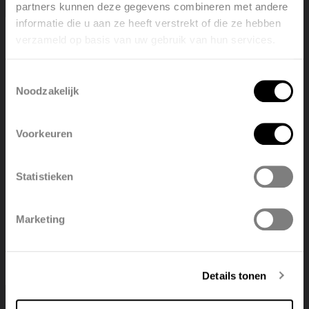
partners kunnen deze gegevens combineren met andere
informatie die u aan ze heeft verstrekt of die ze hebben
verzameld op basis van uw gebruik van hun services.
Welcome, please select your
language
Toestemmingsselectie
Noodzakelijk
English
Nederlands
Voorkeuren
België
Français
Statistieken
Polski
Belgique
Marketing
Deutsch
Italiano
EPB-Ingave - Elia lagetemperatuurradiator
Details tonen
PDF 2.1 MB