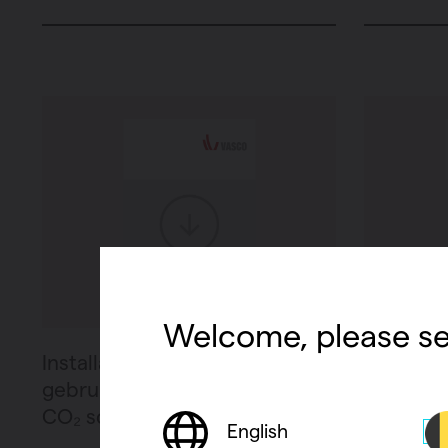
Welcome, please se
Installatie- en
E-Plan -
gebruikershandleiding - RF
CO₂ schakelaar (inbouw)
English