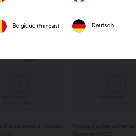
PDF 0.8 MB
Deutsch
Belgique
(Français)
sche schema's - Vasco
Hydraulische schema'
 ECO
Dynamic ECO