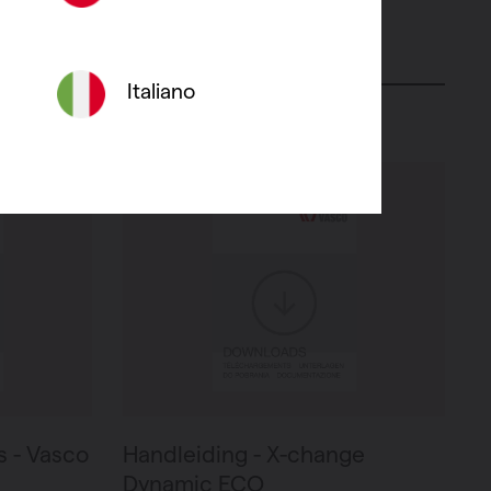
PDF 2.4 MB
Italiano
s - Vasco
Handleiding - X-change
Dynamic ECO