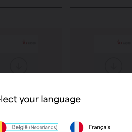
lect your language
 Hydrobox Eco
Technische fiche - H
Eco
België
Français
(Nederlands)