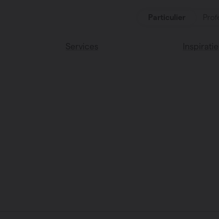
Particulier
Prof
Services
Inspiratie
ten
Alle services
Lees onze
Vasco huis
ssoires
Vasco kle