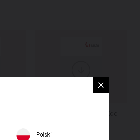
ydrobox
Handleiding - Hydrobox Eco
Polski