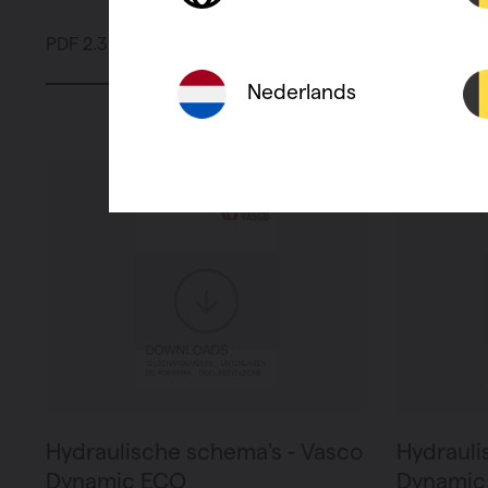
PDF 2.3 MB
PDF 1 MB
Nederlands
Hydraulische schema's - Vasco
Hydrauli
Dynamic ECO
Dynamic