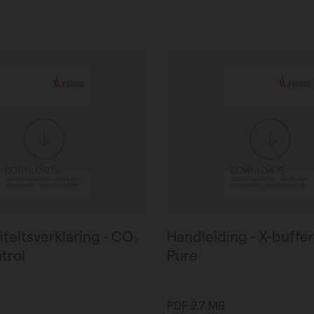
teitsverklaring - CO₂
Handleiding - X-buffe
trol
Pure
B
PDF 2.7 MB