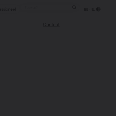
essioneel
BE - NL
Contact
 blog
Vind een verkooppunt
We helpen graag
verder
uren
Veel gestelde vragen
Instructie video