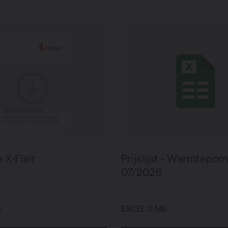
g
mpen
 X-Flair
Prijslijst - Warmtepo
07/2026
B
EXCEL 0 MB