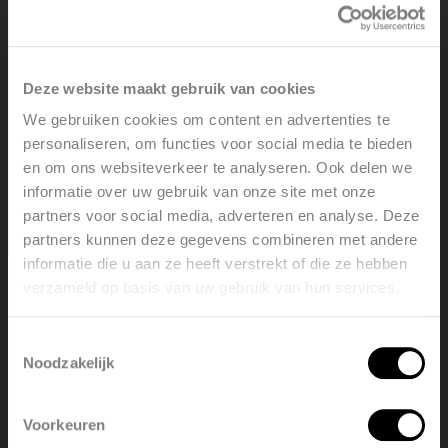
• Uitmuntende chemische en mechanische
eigenschappen
Deze website maakt gebruik van cookies
• Zuurstofdicht
We gebruiken cookies om content en advertenties te
• Garantie tot 30 jaar bij correcte installatie volgens de
personaliseren, om functies voor social media te bieden
geldende richtlijnen
en om ons websiteverkeer te analyseren. Ook delen we
informatie over uw gebruik van onze site met onze
partners voor social media, adverteren en analyse. Deze
Vasco PE-Xa 5-lagen buis:
partners kunnen deze gegevens combineren met andere
informatie die u aan ze heeft verstrekt of die ze hebben
A = basis buis
verzameld op basis van uw gebruik van hun services.
Welcome, please select your
B = verbindingslaag (lijmlaag)
language
Toestemmingsselectie
C = zuurstof-dIffusielaag
Noodzakelijk
English
Nederlands
D = verbindingslaag (lijmlaag)
Voorkeuren
E = PE-beschermlaag
België
Français