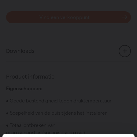
Vind een verkooppunt
Downloads
Product informatie
Eigenschappen:
• Goede bestendigheid tegen druktemperatuur
• Soepelheid van de buis tijdens het installeren
• Totaal ontbreken van
microscheurtjes (spanningscorrosie)