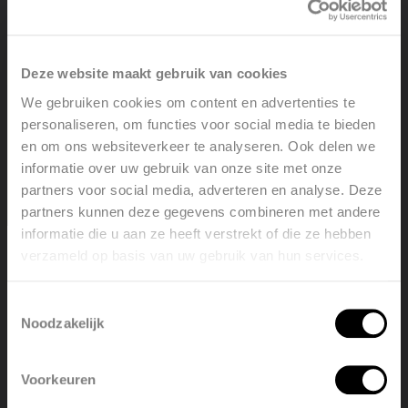
Deze website maakt gebruik van cookies
We gebruiken cookies om content en advertenties te
2. Systeem met stalen leidingen
personaliseren, om functies voor social media te bieden
Er worden 2 stalen buizen rond de buitenwanden van de
en om ons websiteverkeer te analyseren. Ook delen we
woning geplaatst. Eén buis wordt gebruikt voor het
informatie over uw gebruik van onze site met onze
aanvoerwater, één voor het retourwater. Elke radiator
partners voor social media, adverteren en analyse. Deze
wordt apart op deze buizen aangesloten.
partners kunnen deze gegevens combineren met andere
informatie die u aan ze heeft verstrekt of die ze hebben
verzameld op basis van uw gebruik van hun services.
Welcome, please select your
language
Toestemmingsselectie
Noodzakelijk
English
Nederlands
Voorkeuren
Welke ventielset gebruiken?
België
Français