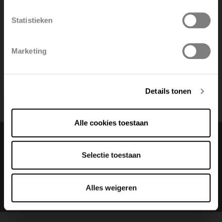
Facebook
LinkedIn
Twitter
Bericht delen
Statistieken
Polski
Belgique
Marketing
Deutsch
Italiano
Details tonen
Alle cookies toestaan
Change language
Selectie toestaan
Nederlands (belgië)
Alles weigeren