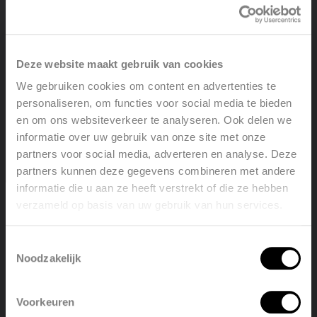
Deze website maakt gebruik van cookies
We gebruiken cookies om content en advertenties te
personaliseren, om functies voor social media te bieden
en om ons websiteverkeer te analyseren. Ook delen we
In woonzorgcentrum
Van Lierde
in Affligem werden 24
informatie over uw gebruik van onze site met onze
Vasco
Primula
-plintradiatoren en 240 Superia-radiatoren
partners voor social media, adverteren en analyse. Deze
geïnstalleerd door aannemer Van Roey uit Rijkevorsel.
partners kunnen deze gegevens combineren met andere
informatie die u aan ze heeft verstrekt of die ze hebben
verzameld op basis van uw gebruik van hun services.
Welcome, please select your
language
Ontdek onze radiatoren!
Toestemmingsselectie
Noodzakelijk
English
Nederlands
Voorkeuren
België
Français