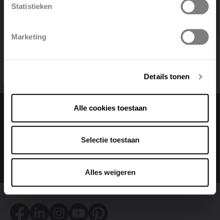
Statistieken
Polski
Belgique
Marketing
Deutsch
Italiano
Details tonen
Alle cookies toestaan
Change language
Selectie toestaan
Nederlands (belgië)
Alles weigeren
Facebook
LinkedIn
Instagram
Youtube
Pinterest