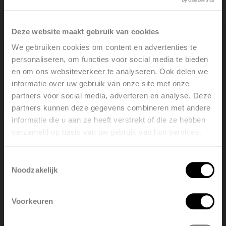
‘USEr’ verschijnt.
Druk 10 seconden lang ‘OK’ in.
Deze website maakt gebruik van cookies
‘InSt’ verschijnt.
We gebruiken cookies om content en advertenties te
Houd 15 seconden ‘OK’ en ‘+’ tegelijkertijd
personaliseren, om functies voor social media te bieden
en om ons websiteverkeer te analyseren. Ook delen we
ingedrukt.
informatie over uw gebruik van onze site met onze
Nu verschijnt ‘Pro’.
partners voor social media, adverteren en analyse. Deze
Druk twee keer kort op ‘OK’.
partners kunnen deze gegevens combineren met andere
informatie die u aan ze heeft verstrekt of die ze hebben
U ziet nu het getal staan dat overeenkomt met de
verzameld op basis van uw gebruik van hun services.
Welcome, please select your
wattage van de radiator. Dat kunt u wijzigen met
language
de ‘+’ of ‘–‘ toets:
Toestemmingsselectie
Noodzakelijk
English
Nederlands
Voorkeuren
België
Français