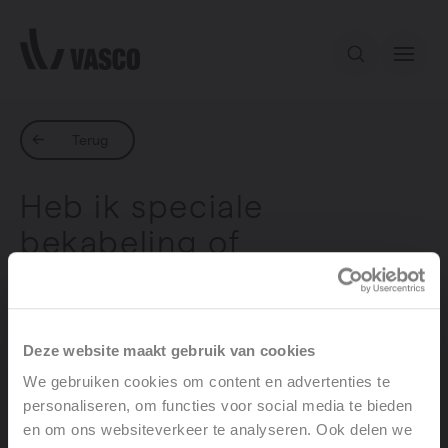
Direct naar de inhoud
Ons aanbod
Terug
Heb ik speciale
Services
bekabeling of
gereedschappen nodig
Inspiratie
voor de installatie van de
Contact
Boost (h)?
Deze website maakt gebruik van cookies
We gebruiken cookies om content en advertenties te
personaliseren, om functies voor social media te bieden
en om ons websiteverkeer te analyseren. Ook delen we
Nee. De Boost (h) gebruikt een standaard elektrische