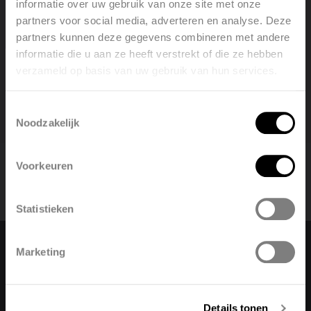
informatie over uw gebruik van onze site met onze
aansluiting (230 V) en Plug & Play-connectoren. Er is
partners voor social media, adverteren en analyse. Deze
partners kunnen deze gegevens combineren met andere
geen speciale bekabeling of gereedschap vereist voor
informatie die u aan ze heeft verstrekt of die ze hebben
installatie of koppeling met CO₂ ZoneControl.
verzameld op basis van uw gebruik van hun services.
Welcome, please select your
language
Toestemmingsselectie
Noodzakelijk
English
Nederlands
Voorkeuren
België
Français
Statistieken
Polski
Belgique
Marketing
Change language
Deutsch
Italiano
Nederlands (belgië)
Details tonen