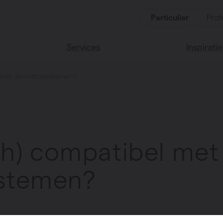
Particulier
Prof
Services
Inspiratie
el met domoticasystemen?
ten
Alle services
Lees onze
Vasco huis
ssoires
Vasco kle
 (h) compatibel met
stemen?