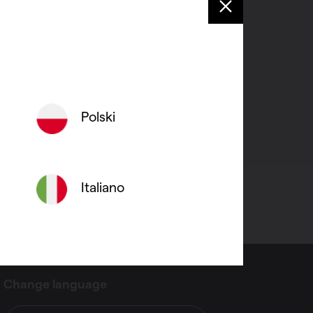
ook worden aangestuurd via
ouwbeheersystemen.
Polski
Italiano
Change language