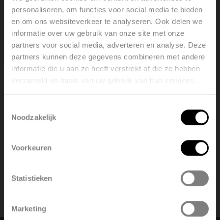
personaliseren, om functies voor social media te bieden
energieverbruik en is niet vergelijkbaar met het effect
en om ons websiteverkeer te analyseren. Ook delen we
van een airconditioning. In lente of herfst kan de
informatie over uw gebruik van onze site met onze
bypass gebruikt worden om warmere buitenlucht
partners voor social media, adverteren en analyse. Deze
partners kunnen deze gegevens combineren met andere
rechtstreeks in de woning toe te voeren, om de
informatie die u aan ze heeft verstrekt of die ze hebben
warmte van deze buitenlucht maximaal te benutten.
verzameld op basis van uw gebruik van hun services.
Welcome, please select your
Dit is de automatische free-heating functie van de
language
bypasswerking.
Toestemmingsselectie
Noodzakelijk
English
Nederlands
Voorkeuren
België
Français
Statistieken
Polski
Belgique
Marketing