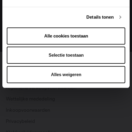
Deutsch
Italiano
Change language
Details tonen
Nederlands (belgië)
Alle cookies toestaan
Selectie toestaan
Facebook
LinkedIn
Instagram
Youtube
Pinterest
Alles weigeren
Algemene verkoopvoorwaarden
Wettelijke mededeling
Inkoopvoorwaarden
Privacybeleid
Particulier
Professioneel