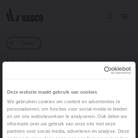
Direct naar de inhoud
Ons aanbod
Terug
Maakt een convector
Services
met ventilator veel
geluid?
Inspiratie
Deze website maakt gebruik van cookies
We gebruiken cookies om content en advertenties te
Contact
personaliseren, om functies voor social media te bieden
Moderne convectoren met ventilator zijn zeer stil.
en om ons websiteverkeer te analyseren. Ook delen we
Het geluidsniveau is vaak nauwelijks hoorbaar en kan
informatie over uw gebruik van onze site met onze
partners voor social media, adverteren en analyse. Deze
meestal op verschillende standen worden ingesteld.