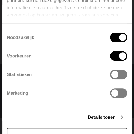
partners kunnen deze gegevens combineren met andere
informatie die u aan ze heeft verstrekt of die ze hebben
verzameld op basis van uw gebruik van hun services.
Welcome, please select your
language
Toestemmingsselectie
Noodzakelijk
English
Nederlands
Voorkeuren
België
Français
Statistieken
Change language
Polski
Belgique
Marketing
Nederlands (belgië)
Deutsch
Italiano
Details tonen