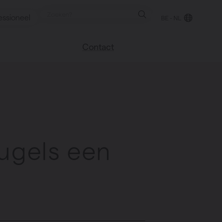
essioneel
BE - NL
Contact
 blog
Vind een verkooppunt
We helpen graag
verder
uren
Veel gestelde vragen
Instructie video
gels een