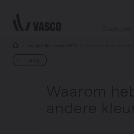
Direct naar de inhoud
Ons aanbod
Veelgestelde vragen (FAQ)
Waarom hebben de ophang
Alle produc
Terug
Webshop acce
Badkamer
Waarom heb
Woonkamer
Keuken
andere kleu
Slaapkamer
Alle ruimtes