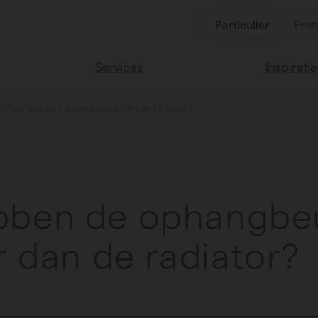
Particulier
Prof
Services
Inspiratie
beugels een andere kleur dan de radiator?
ten
Alle services
Lees onze
Vasco huis
ssoires
Vasco kle
ben de ophangbeu
r dan de radiator?