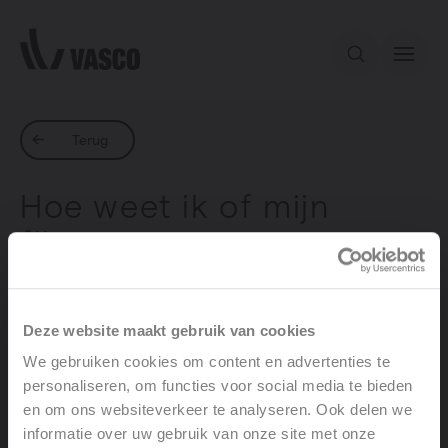
Direct naar de inhoud
Ons aanbod
Terug
Hoe weet ik of mijn
Services
filters vervangen moeten
worden?
Inspiratie
Deze website maakt gebruik van cookies
Contact
We gebruiken cookies om content en advertenties te
De filtervuilmelding is standaard ingesteld op 6
personaliseren, om functies voor social media te bieden
maanden. Wanneer vervanging noodzakelijk is, licht
en om ons websiteverkeer te analyseren. Ook delen we
standenschakelaar de
tijdens het bedienen van de
informatie over uw gebruik van onze site met onze