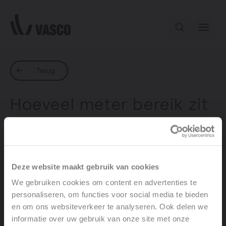
Direct naar de inhoud
Ons aanbod
Terug
Hoeveel meter bereik zit
Services
er op de
afstandsbediening?
Inspiratie
Deze website maakt gebruik van cookies
Contact
We gebruiken cookies om content en advertenties te
De reikwijdte tussen de RF schakelaars en de
personaliseren, om functies voor social media te bieden
de onderlinge
ventilatie-unit is afhankelijk van
en om ons websiteverkeer te analyseren. Ook delen we
afstand en het aantal muren en vloeren.
informatie over uw gebruik van onze site met onze