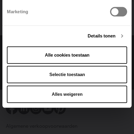
Polski
Belgique
Marketing
Deutsch
Italiano
Details tonen
Change language
Alle cookies toestaan
Nederlands (belgië)
Selectie toestaan
Alles weigeren
Facebook
LinkedIn
Instagram
Youtube
Pinterest
Algemene verkoopvoorwaarden