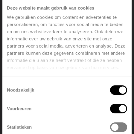
RAIO-panelen ook naadloos worden ingebouwd in
Deze website maakt gebruik van cookies
plafonds of muren. De ideale positie voor een
We gebruiken cookies om content en advertenties te
infraroodpaneel is een locatie waar de
personaliseren, om functies voor social media te bieden
en om ons websiteverkeer te analyseren. Ook delen we
stralingswarmte vrij kan verspreiden zonder
informatie over uw gebruik van onze site met onze
obstructies. Voor de meest optimale
partners voor social media, adverteren en analyse. Deze
warmteverdeling is het aan te raden het paneel aan
partners kunnen deze gegevens combineren met andere
informatie die u aan ze heeft verstrekt of die ze hebben
het plafond te bevestigen, wat tevens
verzameld op basis van uw gebruik van hun services.
Welcome, please select your
ruimtebesparend werkt. Als je kiest voor plaatsing
language
aan de wand, zorg er dan voor dat er geen objecten
Toestemmingsselectie
Noodzakelijk
voor het paneel staan, aangezien deze de straling
English
Nederlands
kunnen hinderen.
Voorkeuren
België
Français
Statistieken