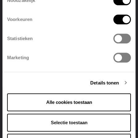
Noodzakelijk
English
Nederlands
Voorkeuren
België
Français
Statistieken
Polski
Belgique
RAIO - T1 Thermostaat - Gebruikershandleiding
Marketing
Deutsch
Italiano
PDF 3.3 MB
Details tonen
Alle cookies toestaan
Selectie toestaan