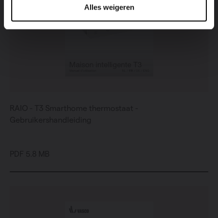
Alles weigeren
RAIO - T3 Smarthome thermostaat -
Gebruikershandleiding
PDF 5.8 MB