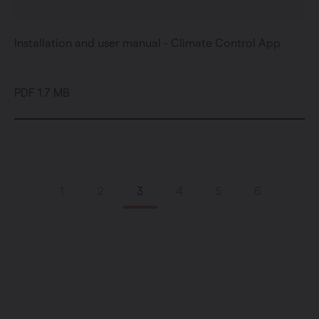
Installation and user manual - Climate Control App
PDF 1.7 MB
1
2
3
4
5
6