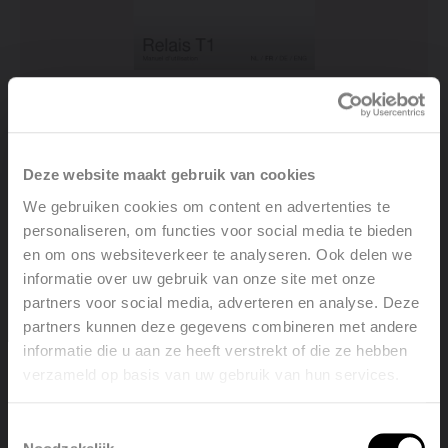
RAIO - T1 Relais - Gebruikershandleiding
Deze website maakt gebruik van cookies
PDF 1 MB
We gebruiken cookies om content en advertenties te
personaliseren, om functies voor social media te bieden
en om ons websiteverkeer te analyseren. Ook delen we
informatie over uw gebruik van onze site met onze
partners voor social media, adverteren en analyse. Deze
partners kunnen deze gegevens combineren met andere
informatie die u aan ze heeft verstrekt of die ze hebben
verzameld op basis van uw gebruik van hun services.
Welcome, please select your
language
Toestemmingsselectie