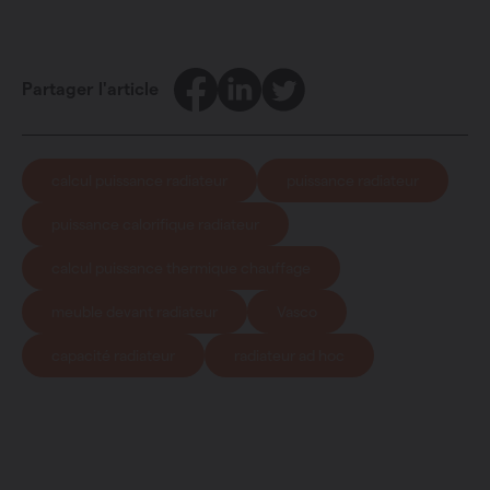
Facebook
LinkedIn
Twitter
Partager l'article
calcul puissance radiateur
puissance radiateur
puissance calorifique radiateur
calcul puissance thermique chauffage
meuble devant radiateur
Vasco
capacité radiateur
radiateur ad hoc