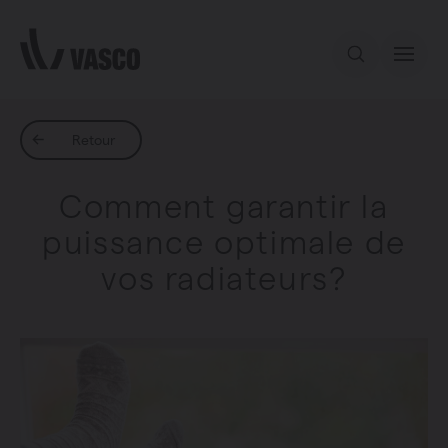
Aller directement au contenu
Notre offre
Retour
Comment garantir la
Services
puissance optimale de
vos radiateurs?
Inspiration
Contact