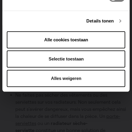
Deutsch
Italiano
Même si vos radiateurs ont la puissance idéale,
une
puissance thermique optimale
n’est pas garantie.
Details tonen
Un
emplacement stratégique et ad hoc
est, par
exemple, très important parce que vos radiateurs
doivent pouvoir diffuser correctement la chaleur. Ces
Alle cookies toestaan
conseils et astuces vous permettent de ne pas gaspiller
d'énergie.
Selectie toestaan
Ne placez aucun meuble devant un radiateur ou
veillez à ce qu’aucun rideau lourd ne soit suspendu
Alles weigeren
au-dessus de vos radiateurs. Sans obstacle, la
chaleur peut se diffuser librement.
Ne faites pas sécher des vêtements ou des
serviettes sur vos radiateurs. Non seulement cela
peut s’avérer dangereux, mais vous empêchez ainsi
la chaleur de se diffuser dans la pièce. Un
porte-
serviettes
ou un
radiateur sèche-
serviette
constitue une bonne solution de