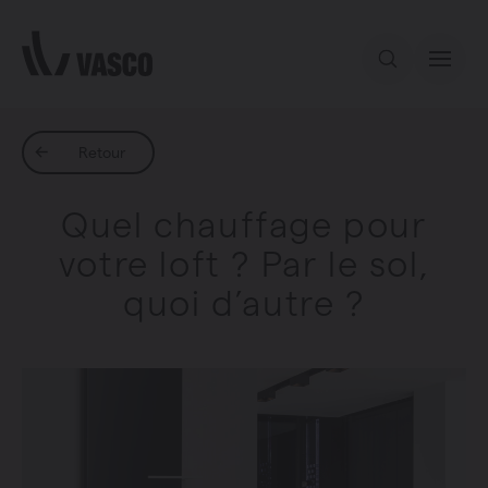
Aller directement au contenu
Notre offre
Retour
Quel chauffage pour
Services
votre loft ? Par le sol,
quoi d’autre ?
Inspiration
Contact