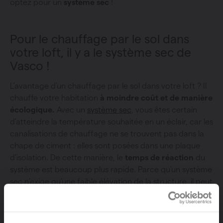
optez pour un
système sec
!
Pour le chauffage par le sol dans
votre loft, il y a le système sec de
Vasco !
L’avantage d’un chauffage par le sol dans votre loft ? Il
chauffe votre habitation
à moindre coût et de manière
écologique.
Avec un
système sec
, vous êtes certain
d’atteindre la température souhaitée en un éclair, car les
canalisations de chauffage ne se trouvent pas dans la
chape de ciment : elles sont posées dans une plaque
d’isolation. De cette manière, le
temps de réaction
du
système est beaucoup plus rapide. Parce qu’un système
sec n’exige qu’une faible élévation de la structure, il peut
être installé dans des lofts déjà existants.