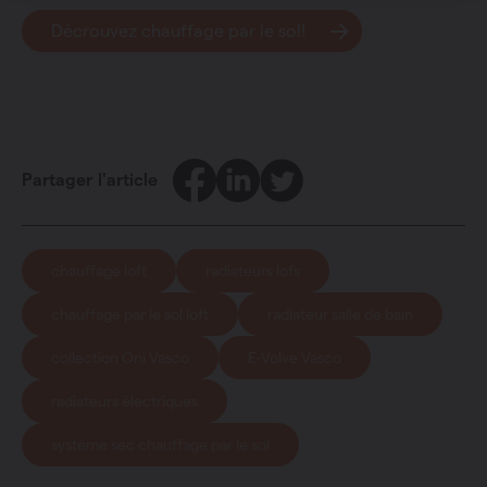
Décrouvez chauffage par le sol!
Facebook
LinkedIn
Twitter
Partager l'article
chauffage loft
radiateurs lofs
chauffage par le sol loft
radiateur salle de bain
collection Oni Vasco
E-Volve Vasco
radiateurs électriques
système sec chauffage par le sol