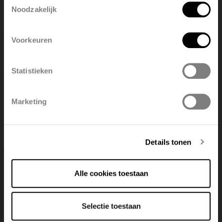
Disponible en divers coloris contemporains
Noodzakelijk
Pratique et facile à monter grâce au raccordement
English
Nederlands
central judicieux
Voorkeuren
België
Français
Statistieken
Polski
Belgique
Marketing
Deutsch
Italiano
Trouver un point de vente
Details tonen
Voir tous les points de vente
Alle cookies toestaan
Selectie toestaan