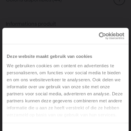
Informations produit
Économe en énergie et émissions calorifiques
optimales
Couronné de diverses récompenses
Deze website maakt gebruik van cookies
internationales en matière de design
Composé de profilés d’extrusion en aluminium
We gebruiken cookies om content en advertenties te
présentant un profilage irrégulier
personaliseren, om functies voor social media te bieden
Un radiateur idéal pour salle de bains, en
en om ons websiteverkeer te analyseren. Ook delen we
combinaison avec des porte-serviettes
informatie over uw gebruik van onze site met onze
fonctionnels
partners voor social media, adverteren en analyse. Deze
Atteint rapidement sa température grâce à sa
partners kunnen deze gegevens combineren met andere
faible contenance en eau et est particulièrement
informatie die u aan ze heeft verstrekt of die ze hebben
approprié pour les systèmes à basse température
verzameld op basis van uw gebruik van hun services.
Welcome, please select your
Durable et respectueux de l’environnement
language
Poids léger
Toestemmingsselectie