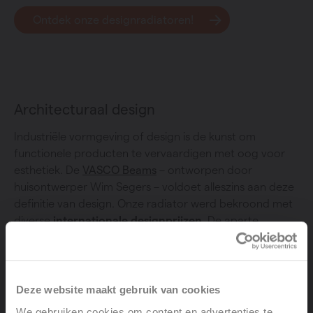
Ontdek onze designradiatoren!
Architecturaal design
Industriële vormgeving of design is de kunst om
functionele producten te vervaardigen met oog voor
esthetiek. De
VASCO Beams
– ontworpen door
huisontwerper Wim Segers – voldoet alleszins aan deze
definitie van design. Onze radiator werd bekroond met
diverse
internationale designprijzen
. De aparte
vormgeving en het erg duurzame karakter leverden
Beams een Red Dot Award, het Henry Van de Velde
Label en een Ovam Ecodesign Award op.
Deze website maakt gebruik van cookies
We gebruiken cookies om content en advertenties te