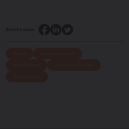
Facebook
LinkedIn
Twitter
Bericht delen
Beams
aluminium radiator
VASCO Beams
aluminium radiatoren
Beams radiator