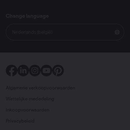
Change language
Nederlands (belgië)
Facebook
LinkedIn
Instagram
Youtube
Pinterest
Algemene verkoopvoorwaarden
Wettelijke mededeling
Inkoopvoorwaarden
Privacybeleid
Particulier
Professioneel