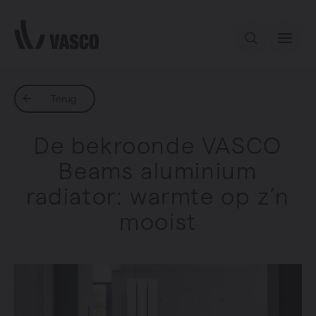
Direct naar de inhoud
Ons aanbod
Terug
De bekroonde VASCO
Services
Beams aluminium
radiator: warmte op z’n
Inspiratie
mooist
Contact