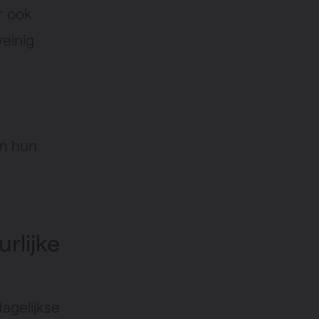
r ook
einig
jn hun
lijke
gelijkse