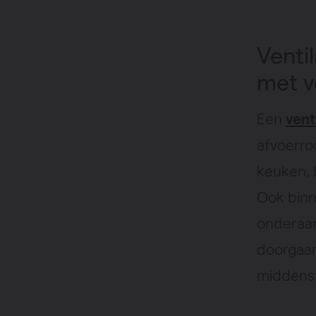
Venti
met v
Een
vent
afvoerro
keuken, b
Ook binne
onderaan
doorgaan
middenst