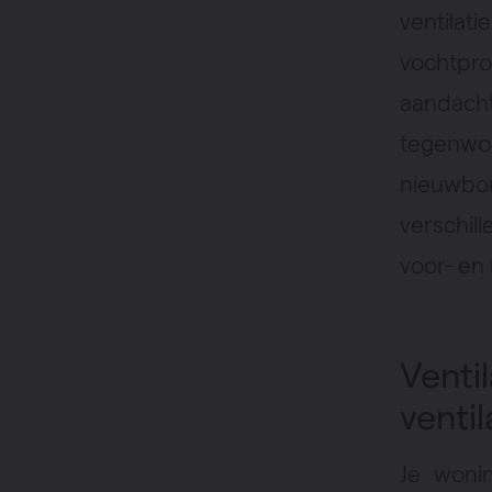
ventilat
vochtpro
aandacht
tegenwoor
nieuwbo
verschill
voor- en
Vent
ventil
Je won