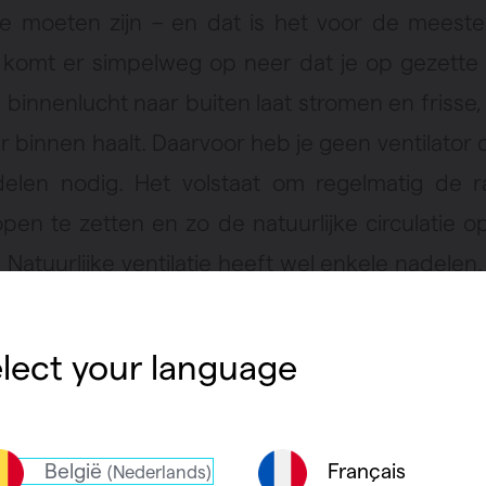
e moeten zijn – en dat is het voor de meest
 komt er simpelweg op neer dat je op gezette 
e binnenlucht naar buiten laat stromen en frisse
r binnen haalt. Daarvoor heb je geen ventilator 
delen nodig. Het volstaat om regelmatig de 
pen te zetten en zo de natuurlijke circulatie o
Natuurlijke ventilatie heeft wel enkele nadelen.
nter niet altijd evident om de koude (vries)l
e halen en heb je bovendien weinig control
lect your language
rin lucht wordt aan- en afgevoerd.
België
Français
(Nederlands)