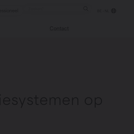
essioneel
BE - NL
Contact
 blog
Vind een verkooppunt
We helpen graag
verder
uren
Veel gestelde vragen
Instructie video
tiesystemen op