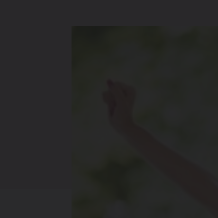
Verwarmin
Ventileren
Warmtepo