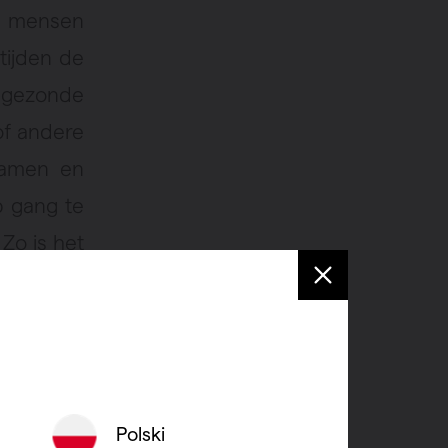
e mensen
tijden de
, gezonde
of andere
ramen en
p gang te
 Zo is het
ucht naar
e over de
Polski