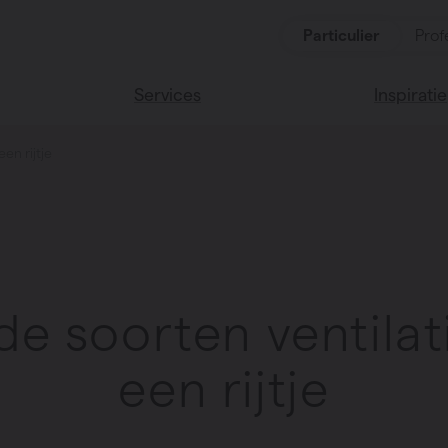
Particulier
Prof
Services
Inspiratie
en rijtje
ten
Alle services
Lees onze
Vasco huis
ssoires
Vasco kle
nde soorten ventila
een rijtje