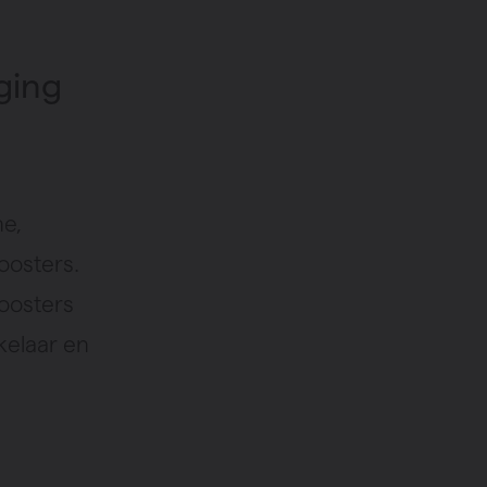
ging
ne,
roosters.
roosters
kelaar en