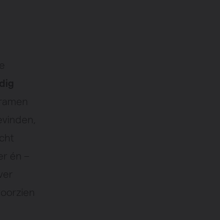
e
edig
 ramen
evinden,
cht
er én –
ver
voorzien