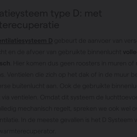
latieysteem type D: met
erecuperatie
entilatiesysteem D
gebeurt de aanvoer van vers
cht en de afvoer van gebruikte binnenlucht
voll
sch
. Hier komen dus geen roosters in muren of
s. Ventielen die zich op het dak of in de muur b
erse buitenlucht aan. Ook de gebruikte binnenlu
t via ventielen. Omdat dit systeem de luchttoevo
olledig mechanisch regelt, spreken we ook wel o
tilatie. In de meeste gevallen is het D Systeem 
warmterecuperator.