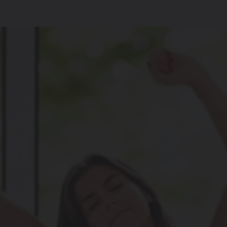
g
mpen