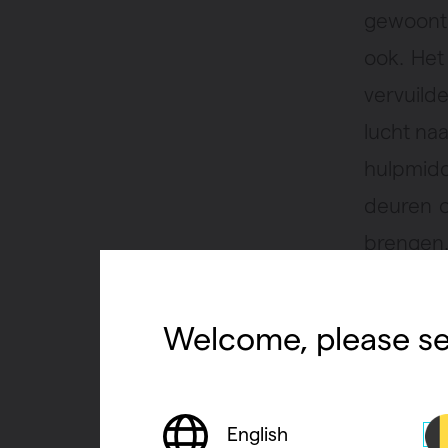
gewoont
ook. Het
vervuild
lucht naa
hulpmid
deuren o
brengen. 
in de wi
binnen t
Welcome, please se
mate waa
English