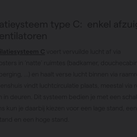
latieysteem type C: enkel afzui
entilatoren
ilatiesysteem C
voert vervuilde lucht af via
osters in ‘natte’ ruimtes (badkamer, douchecabi
erging, ...) en haalt verse lucht binnen via raam
nshuis vindt luchtcirculatie plaats, meestal via 
 in deuren. Dit systeem bedien je met een scha
s kun je daarbij kiezen voor een lage stand, een
and en een hoge stand.