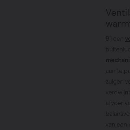
Venti
warmt
Bij een
v
buitenlu
mechani
aan te pa
zuigen v
verdwijn
afvoer v
balansven
van een 