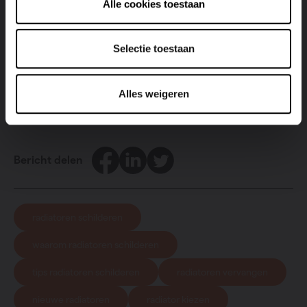
Alle cookies toestaan
voor nieuwe radiatoren doe je niet alleen jezelf een
plezier, maar ook het milieu. Maak daarbovenop gebruik
van een slimme thermostaat die rekening houdt met de
Selectie toestaan
weersvoorspellingen of
lagetemperatuurverwarming
en
je bent al helemaal goed op weg!
Alles weigeren
Facebook
LinkedIn
Twitter
Bericht delen
radiatoren schilderen
waarom radiatoren schilderen
tips radiatoren schilderen
radiatoren vervangen
nieuwe radiatoren
radiator kiezen