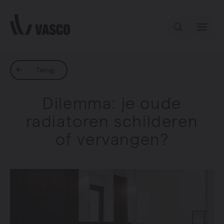
Direct naar de inhoud
Ons aanbod
Terug
Dilemma: je oude
Services
radiatoren schilderen
of vervangen?
Inspiratie
Contact