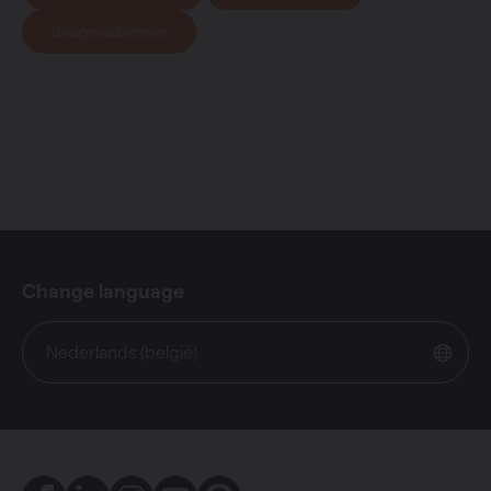
designradiatoren
Change language
Nederlands (belgië)
Facebook
LinkedIn
Instagram
Youtube
Pinterest