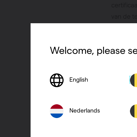
certifica
van de t
de ga
Welcome, please se
de b
de ve
English
de we
de w
Nederlands
Cv-ke
energ