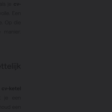
als je
cv-
volle. Een
e. Op die
 manier.
telijk
e
cv-ketel
t je een
rhoud een