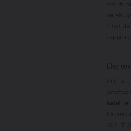
eventuel
ketels g
moet de w
expansiev
De we
Wil je 
wooncom
ketel
e
thermost
een the