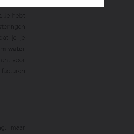
t. Je hebt
storingen
at je je
arm water
rant voor
 facturen
ng, maar