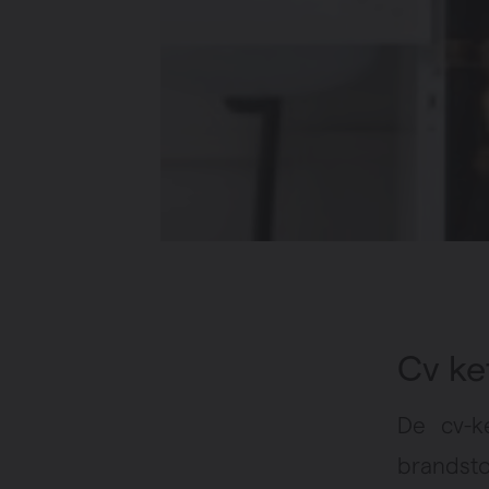
Cv ke
De cv-ke
brandsto