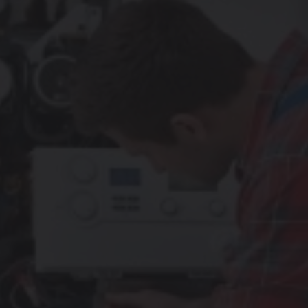
g
mpen