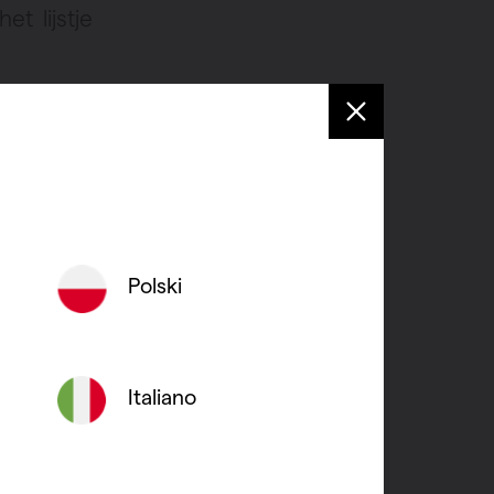
et lijstje
Polski
leerd
Italiano