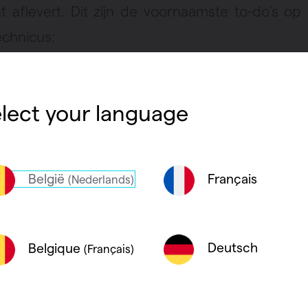
at aflevert. Dit zijn de voornaamste to-do’s op h
echnicus:
saansluiting wordt gecontroleerd
lect your language
rander moet proper gemaakt worden
ntilator wordt gereinigd
België
Français
(Nederlands)
rking van de warmtewisselaar wordt gecontro
aterdruk wordt gecheckt
Deutsch
Belgique
(Français)
tel goed onderhouden =
iezuinig en veilig verwarmen