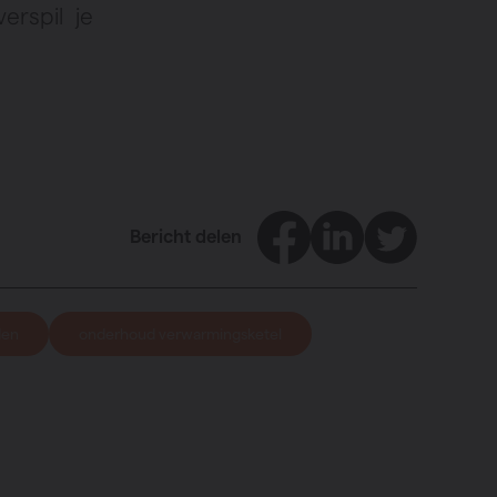
erspil je
Facebook
LinkedIn
Twitter
Bericht delen
den
onderhoud verwarmingsketel