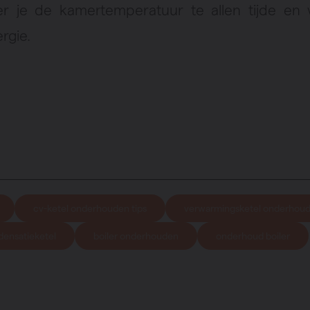
er je de kamertemperatuur te allen tijde en v
rgie.
cv-ketel onderhouden tips
verwarmingsketel onderhou
ensatieketel
boiler onderhouden
onderhoud boiler