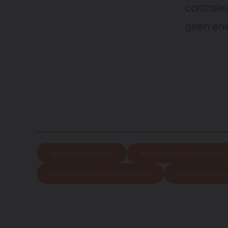
controle
geen ene
onderhoud cv-ketel
hoe cv-ketel onderhouden
condensatieketel onderhouden
onderhoud cond