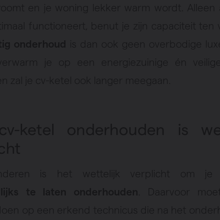
roomt en je woning lekker warm wordt. Alleen 
imaal functioneert, benut je zijn capaciteit ten 
tig onderhoud
is dan ook geen overbodige lux
verwarm je op een energiezuinige én veilige
n zal je cv-ketel ook langer meegaan.
v-ketel onderhouden is wet
cht
nderen is het wettelijk verplicht om j
rlijks te laten onderhouden
. Daarvoor moe
oen op een erkend technicus die na het onde