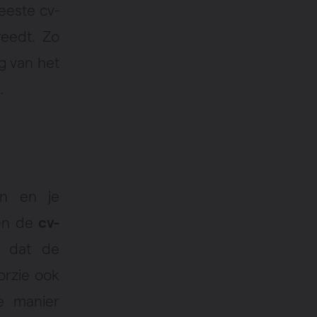
eeste cv-
reedt. Zo
ng van het
.
en en je
sen de
cv-
r dat de
orzie ook
e manier