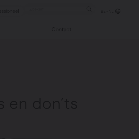
essioneel
BE - NL
Contact
 blog
Vind een verkooppunt
We helpen graag
verder
uren
Veel gestelde vragen
Instructie video
s en don’ts