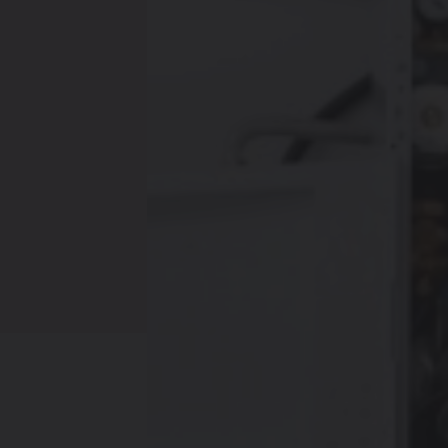
Verwarmin
Ventileren
Warmtepo