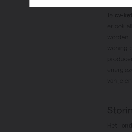
Je
cv-ke
er ook al
worden 
woning o
producee
energiez
van je en
Stori
Het
ond