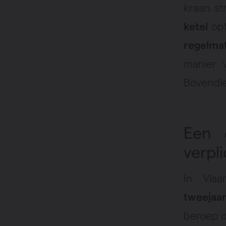
kraan st
ketel
opt
regelma
manier 
Bovendie
Een c
verpli
In Vlaa
tweejaa
beroep d