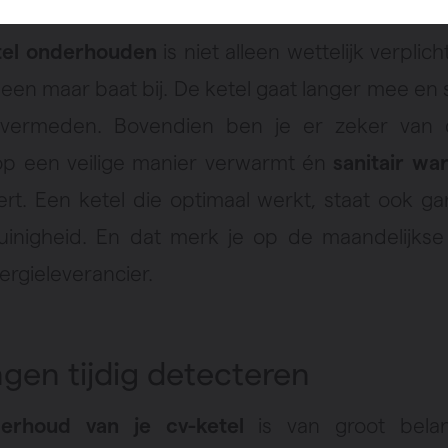
tel onderhouden
is niet alleen wettelijk verplich
leen maar baat bij. De ketel gaat langer mee en 
vermeden. Bovendien ben je er zeker van d
p een veilige manier verwarmt én
sanitair w
rt. Een ketel die optimaal werkt, staat ook ga
uinigheid. En dat merk je op de maandelijkse
ergieleverancier.
ngen tijdig detecteren
erhoud van je cv-ketel
is van groot bela