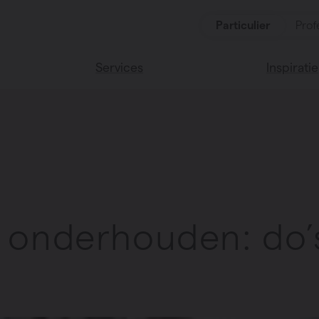
Particulier
Prof
Services
Inspiratie
ten
Alle services
Lees onze
Vasco huis
ssoires
Vasco kle
l onderhouden: do’