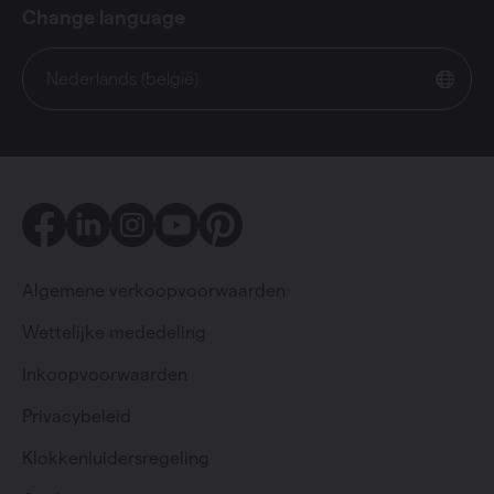
Change language
Nederlands (belgië)
Facebook
LinkedIn
Instagram
Youtube
Pinterest
Algemene verkoopvoorwaarden
Wettelijke mededeling
Inkoopvoorwaarden
Privacybeleid
Particulier
Professioneel
Klokkenluidersregeling