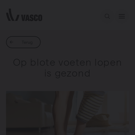
Direct naar de inhoud
Ons aanbod
Terug
Op blote voeten lopen
Services
is gezond
Inspiratie
Contact