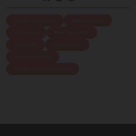
op blote voeten lopen
vloerverwarming
blote voeten
blote voeten vloer
vloerisolatie
vloerbekleding
gezond verwarmen
op blote voeten lopen gezond