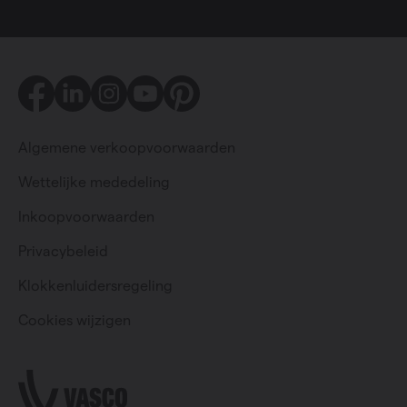
Facebook
LinkedIn
Instagram
Youtube
Pinterest
Algemene verkoopvoorwaarden
Wettelijke mededeling
Inkoopvoorwaarden
Privacybeleid
Particulier
Professioneel
Klokkenluidersregeling
Cookies wijzigen
Change language
Nederlands (belgië)