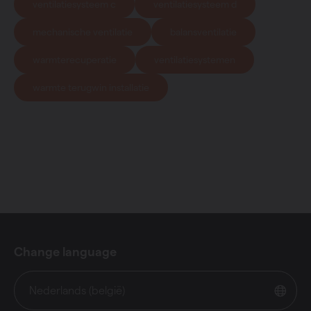
ventilatiesysteem c
ventilatiesysteem d
mechanische ventilatie
balansventilatie
warmterecuperatie
ventilatiesystemen
warmte terugwin installatie
Change language
Nederlands (belgië)