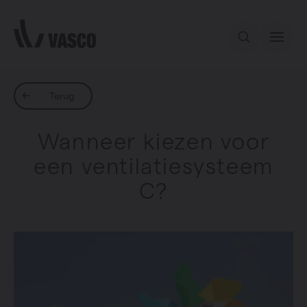
Direct naar de inhoud
Ons aanbod
Terug
Wanneer kiezen voor
Services
een ventilatiesysteem
C?
Inspiratie
Contact