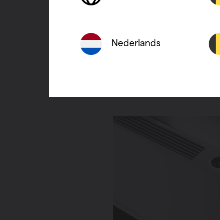
brushless type (BLAC, senso
magneten. Aangestuurd via ee
ontwikkelde inverterkaart, di
Nederlands
motor.