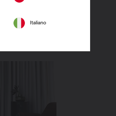
komende gebruikssituaties
mogen onder de 5 Watt.
Italiano