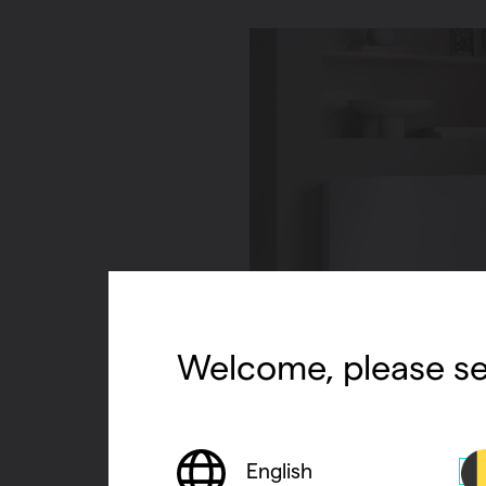
Welcome, please se
De Motor
Geavanceerde elektronische 
English