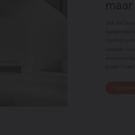
maar 
Met de Caris
fluisterstille
comfort comb
plaatsen voor 
energiezuinig
project toek
Vind een