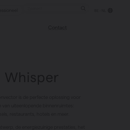
essioneel
BE - NL
Contact
 blog
Vind een verkooppunt
We helpen graag
verder
uren
 Whisper
Veel gestelde vragen
Instructie video
convector is de perfecte oplossing voor
 van uiteenlopende binnenruimtes:
els, restaurants, hotels en meer.
werp, de energiezuinige prestaties, het