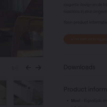
g
elegante design en de bij
naadloos in elke omgevin
mpen
Toon product informati
Vind een verkoopp
Downloads
1
/6
Product inform
Mooi
– Eigentijds en