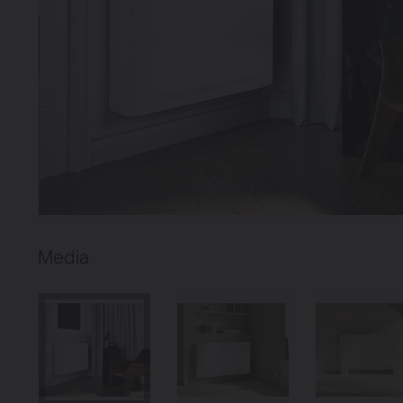
Verwarmin
Ventileren
Warmtepo
Media