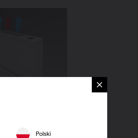
 lage toeren
uikt opmerkelijk weinig
Polski