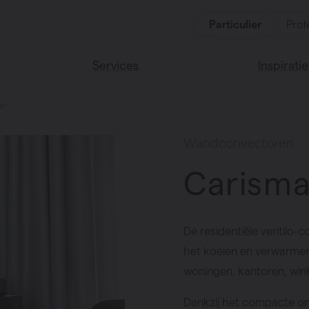
Particulier
Prof
Services
Inspiratie
er
ten
Alle services
Lees onze
Vasco huis
ssoires
Wandconvectoren
Vasco kle
Carisma
De residentiële ventilo-
het koelen en verwarmen
woningen, kantoren, wink
Dankzij het compacte ont