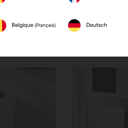
rless) met permanente
energie: in de meest voor
n in Italië ontworpen en
blijft het opgenomen ver
rect geïntegreerd op de
Deutsch
Belgique
(Français)