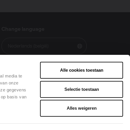
Change language
Nederlands (belgië)
Alle cookies toestaan
al media te
 van onze
Selectie toestaan
deze gegevens
 op basis van
Alles weigeren
•
Facebook
LinkedIn
Instagram
Youtube
Pinte
g
•