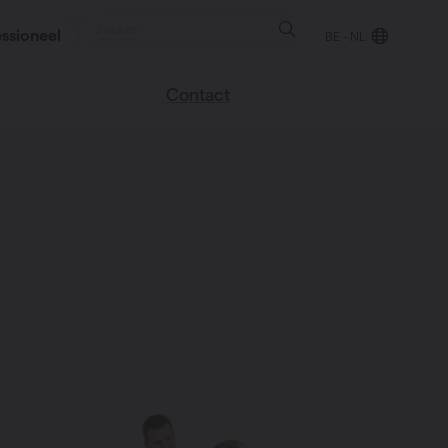
ssioneel
BE - NL
Contact
 blog
Vind een verkooppunt
We helpen graag
verder
uren
Veel gestelde vragen
Instructie video