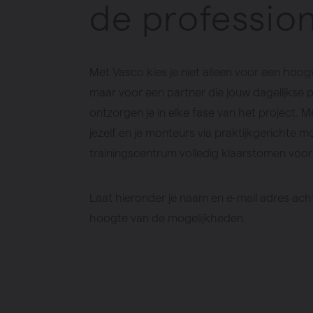
de profession
Verwarming
Ventileren
Warmtepo
Met Vasco kies je niet alleen voor een h
maar voor een partner die jouw dagelijkse pr
ontzorgen je in elke fase van het project. M
jezelf en je monteurs via praktijkgerichte m
trainingscentrum volledig klaarstomen voo
Laat hieronder je naam en e-mail adres ach
hoogte van de mogelijkheden.