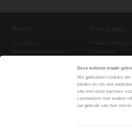
Bedrijf
Tools & apps
Over Vasco
Product Configura
Beurzen & evenementen
Offerte tool
Pers
Climate Control
Deze website maakt gebru
Projectreferenties
Bereken uw ventila
We gebruiken cookies om c
Vacatures
Prestatieverklaring
bieden en om ons websitev
Training center
site met onze partners vo
combineren met andere inf
uw gebruik van hun servic
Al
Inko