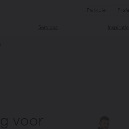
Particulier
Profe
Services
Inspiratie
g
ten
Alle services
Lees onze
Vasco huis
soires
Vasco kle
e
g voor