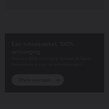
Eén totaalpakket, 100%
ontzorging
Kies voor 100% ontzorging. Schakel de Vasco
Freesservice in voor uw renovatieproject.
Offerte aanvragen