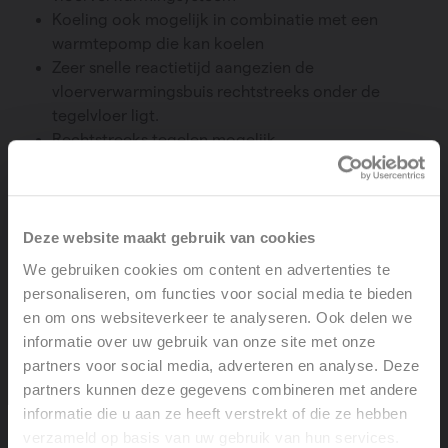
Koeling ook mogelijk in combinatie met een
warmtepomp die kan koelen
Zeer snelle reactietijd aangezien de
vloerverwarmingsbuis rechtstreeks onder de
tegelvloer ligt.
Rechtstreeks tegelen mogelijk
Geschikt voor lagetemperatuurverwarming met
duurzame warmtebronnen zoals warmtepompen
en condensatieketels.
Combineerbaar met Vasco designradiatoren via
Deze website maakt gebruik van cookies
het CV/VV-ventiel
We gebruiken cookies om content en advertenties te
Geen extra opbouwhoogte nodig.
personaliseren, om functies voor social media te bieden
en om ons websiteverkeer te analyseren. Ook delen we
informatie over uw gebruik van onze site met onze
partners voor social media, adverteren en analyse. Deze
partners kunnen deze gegevens combineren met andere
informatie die u aan ze heeft verstrekt of die ze hebben
Freesservice voor professionals
verzameld op basis van uw gebruik van hun services.
Welcome, please select your