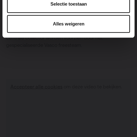
Er worden sleuven gefreesd in de cement- of anhydriet
Selectie toestaan
dekvloeren. Dit gebeurt stofvrij dankzij het gebruik van
een speciale stofzuiger met HEPA-luchtfilter. In de
sleuven worden de Vasco-vloerverwarmingsbuizen
Alles weigeren
gelegd. Zelfs de aansluitingen van de buizen tot op de
centrale collector worden voorzien door het
gespecialiseerde Vasco freesteam.
Accepteer alle cookies
om deze video te bekijken.