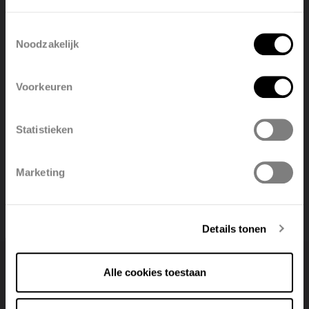
language
Toestemmingsselectie
Offerte aanvragen
Noodzakelijk
English
Nederlands
Voorkeuren
België
Français
Freesservice voor particulieren
Statistieken
Polski
Belgique
Vind een installateur
Marketing
Deutsch
Italiano
Details tonen
Alle cookies toestaan
Hoe gaan we te werk?