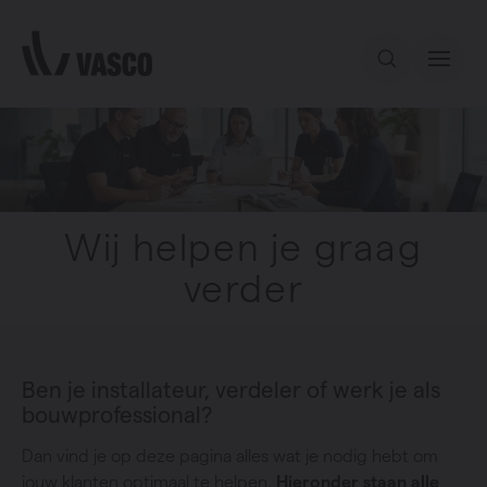
Direct naar de inhoud
Ons aanbod
Services
Wij helpen je graag
verder
Inspiratie
Contact
Ben je installateur, verdeler of werk je als
bouwprofessional?
Dan vind je op deze pagina alles wat je nodig hebt om
jouw klanten optimaal te helpen.
Hieronder staan alle