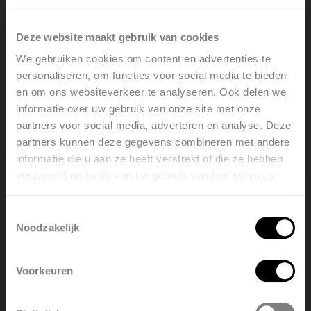
Adres
Deze website maakt gebruik van cookies
Telefoon
We gebruiken cookies om content en advertenties te
personaliseren, om functies voor social media te bieden
en om ons websiteverkeer te analyseren. Ook delen we
Verkooppunten
informatie over uw gebruik van onze site met onze
partners voor social media, adverteren en analyse. Deze
partners kunnen deze gegevens combineren met andere
informatie die u aan ze heeft verstrekt of die ze hebben
verzameld op basis van uw gebruik van hun services.
Welcome, please select your
language
Toestemmingsselectie
Contactformulier
Noodzakelijk
English
Nederlands
Voorkeuren
U bent
België
Français