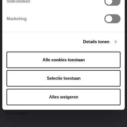
Statistieken
Polski
Belgique
Keuzeopties voor professionelen
Marketing
Deutsch
Italiano
Details tonen
Selecteer uw onderwerp
Alle cookies toestaan
Selectie toestaan
Bedrijf
Alles weigeren
Voornaam