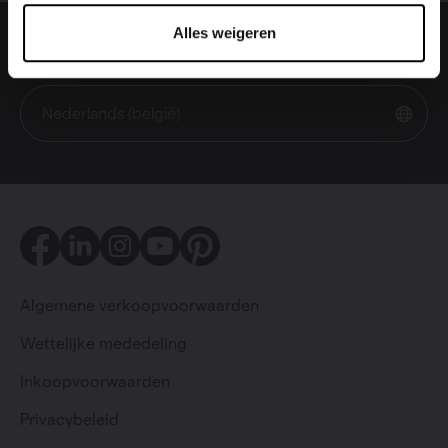
Alles weigeren
Change language
Nederlands (belgië)
Facebook
LinkedIn
Instagram
Youtube
Pinterest
Algemene verkoopvoorwaarden
Wettelijke mededeling
Inkoopvoorwaarden
Privacybeleid
Particulier
Professioneel