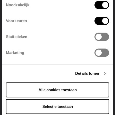
Noodzakelijk
English
Nederlands
Voorkeuren
Ontdek onze radiatoren!
België
Français
Statistieken
Polski
Belgique
Marketing
Facebook
LinkedIn
Twitter
Bericht delen
Deutsch
Italiano
Details tonen
Alle cookies toestaan
Selectie toestaan