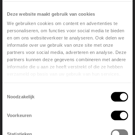
kan afwijken van de werkelijke temperatuur. Dat is
Deze website maakt gebruik van cookies
ook afhankelijk van de positie van de sensor. De
We gebruiken cookies om content en advertenties te
temperatuur sensor waarop de radiator reageert, zit
personaliseren, om functies voor social media te bieden
achter de radiator aan de onderkant. Een open deur
en om ons websiteverkeer te analyseren. Ook delen we
informatie over uw gebruik van onze site met onze
of raam zorgt voor koudeval. Door de tocht die langs
partners voor social media, adverteren en analyse. Deze
de sensor komt, wordt het vaak kouder. De radiator
partners kunnen deze gegevens combineren met andere
kan aan gaan terwijl de temperatuur wel aangeeft
informatie die u aan ze heeft verstrekt of die ze hebben
verzameld op basis van uw gebruik van hun services.
dat het warmer is. U kunt enerzijds de openraam
Welcome, please select your
language
detectie uitzetten en anderzijds de
Toestemmingsselectie
temperatuursensor onderaan de radiator kalibreren
Noodzakelijk
English
Nederlands
zodat de ontvanger rekening houdt met een + of een
- van een aantal graden.
Voorkeuren
België
Français
Statistieken