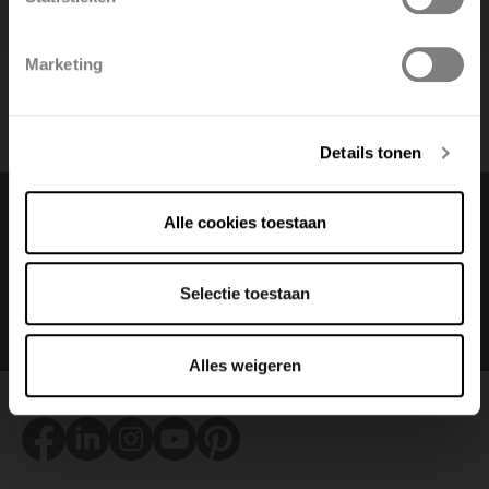
Polski
Belgique
Marketing
Deutsch
Italiano
Details tonen
Alle cookies toestaan
Change language
Selectie toestaan
Nederlands (belgië)
Alles weigeren
Facebook
LinkedIn
Instagram
Youtube
Pinterest