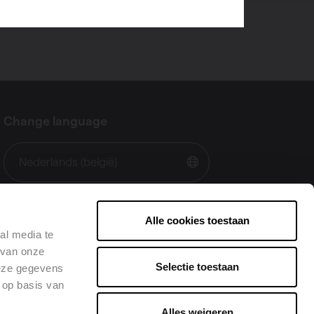
Change language
Nederlands (belgië)
Alle cookies toestaan
al media te
 van onze
Selectie toestaan
deze gegevens
 op basis van
Alles weigeren