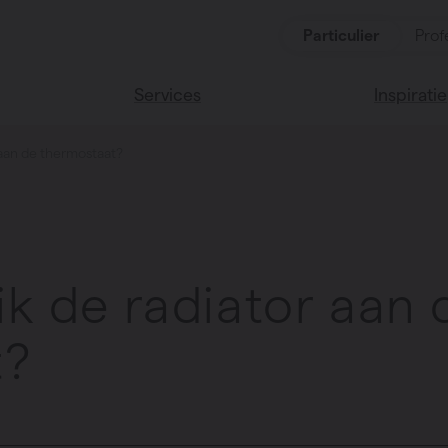
Particulier
Prof
Services
Inspiratie
 aan de thermostaat?
ten
Alle services
Lees onze
Vasco huis
ssoires
Vasco kle
ik de radiator aan 
t?