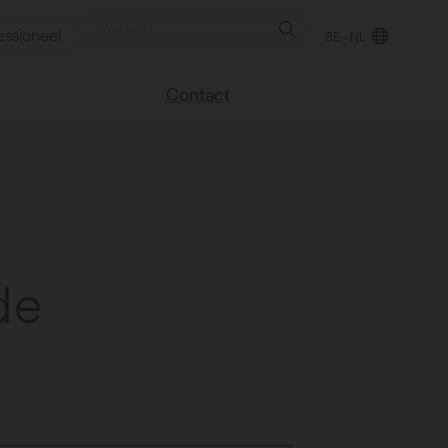
essioneel
BE - NL
Contact
 blog
Vind een verkooppunt
We helpen graag
verder
uren
Veel gestelde vragen
Instructie video
de