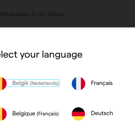
g
 ontdekken in de video:
mpen
lect your language
België
Français
(Nederlands)
Deutsch
Belgique
(Français)