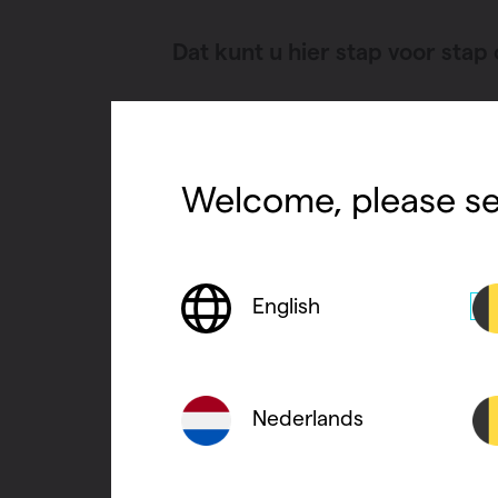
Verwarmin
Dat kunt u hier stap voor stap
Ventileren
Warmtepo
Welcome, please se
English
Nederlands