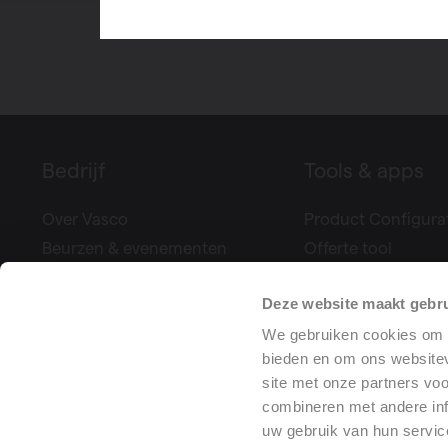
Bedrijf
Tools & apps
Over Vasco
Product Configura
Beurzen & evenementen
Offerte tool
Pers
Climate Control
Deze website maakt gebru
Projectreferenties
Bereken uw ventila
Vacatures
Prestatieverklaring
We gebruiken cookies om c
bieden en om ons websitev
Training center
site met onze partners vo
combineren met andere inf
uw gebruik van hun servic