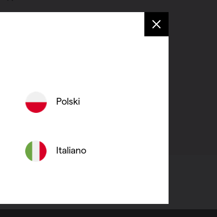
thermostaatkop. Maar er
ostaatkop gemonteerd kan
Polski
Italiano