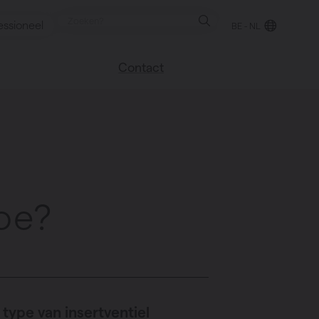
essioneel
BE - NL
Contact
 blog
Vind een verkooppunt
We helpen graag
verder
uren
Veel gestelde vragen
Instructie video
oe?
type van insertventiel