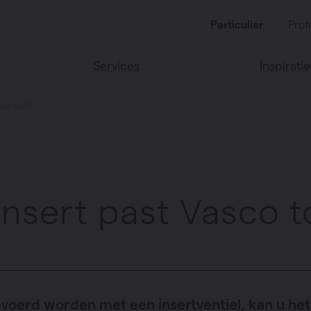
Particulier
Prof
Services
Inspiratie
sco toe?
ten
Alle services
Lees onze
Vasco huis
ssoires
Vasco kle
insert past Vasco t
voerd worden met een insertventiel, kan u het 