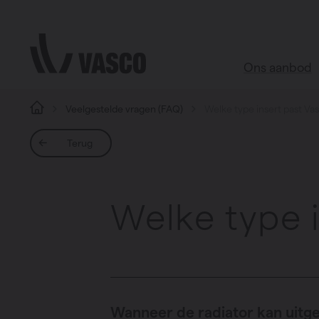
Direct naar de inhoud
Ons aanbod
Veelgestelde vragen (FAQ)
Welke type insert past Va
Alle produc
Terug
Webshop acce
Badkamer
Welke type 
Woonkamer
Keuken
Slaapkamer
Alle ruimtes
Wanneer de radiator kan uitge