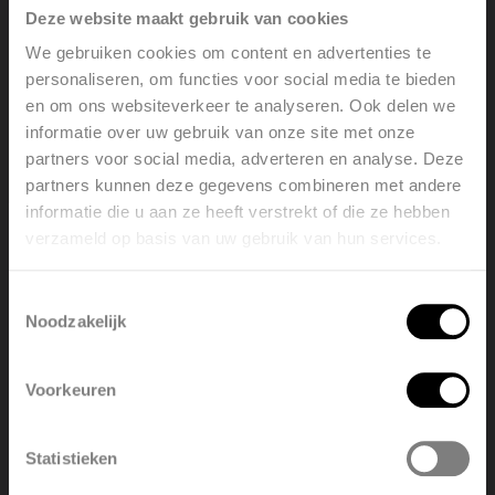
Deze website maakt gebruik van cookies
daling van het vocht na de 30 (comfort) of 60 (eco)
We gebruiken cookies om content en advertenties te
minuten. Hierdoor is bij de nieuwe douchebeurt geen
personaliseren, om functies voor social media te bieden
snelle verhoging in luchtvochtigheid. De klant zegt
en om ons websiteverkeer te analyseren. Ook delen we
informatie over uw gebruik van onze site met onze
ook dat de hoogstand gestopt is, dus de 30 of 60
partners voor social media, adverteren en analyse. Deze
minuten zijn voorbij. Hij zegt ook dat het condens op
partners kunnen deze gegevens combineren met andere
de schakelaar staat dus de luchtvochtigheid is
informatie die u aan ze heeft verstrekt of die ze hebben
verzameld op basis van uw gebruik van hun services.
Welcome, please select your
waarschijnlijk boven de 95% en een stijging van 5% is
language
niet mogelijk aangezien de vochtigheid niet boven
Toestemmingsselectie
100% kan komen.
Noodzakelijk
English
Nederlands
De oorzaak daarvan kan velerlei zijn (maar meestal
Voorkeuren
een installatiekwestie):
België
Français
(a) Het ventilatiedebiet is verkeerd ingesteld
Statistieken
Polski
Belgique
(b) Er is geen mogelijkheid voor aanzuigen