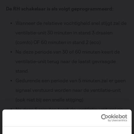
De RH schakelaar is als volgt geprogrammeerd:
Wanneer de relatieve vochtigheid snel stijgt zal de
ventilatie-unit 30 minuten in stand 3 draaien
(comfo) OF 60 minuten in stand 2 (eco)
Na deze periode van 30 of 60 minuten keert de
ventilatie-unit terug naar de laatst gevraagde
stand
Gedurende een periode van 5 minuten zal er geen
signaal verstuurd worden naar de ventilatie-unit
(ook niet bij een snelle stijging)
Na deze 5 minuten toert de ventilatie-unit wel op
bij een snelle stijging van de relatieve vochtigheid
De klacht wordt veroorzaakt door een onvoldoende