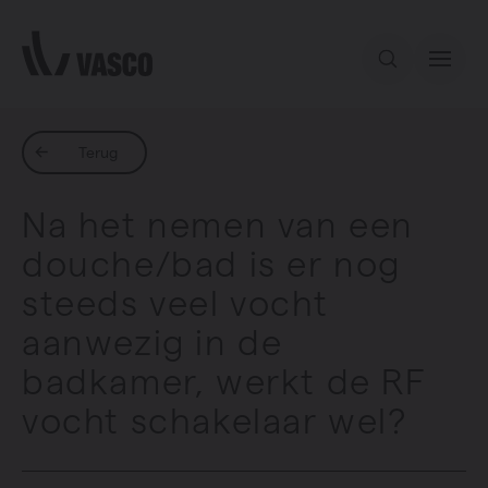
Direct naar de inhoud
Ons aanbod
Terug
Na het nemen van een
Services
douche/bad is er nog
steeds veel vocht
Inspiratie
aanwezig in de
Contact
badkamer, werkt de RF
vocht schakelaar wel?