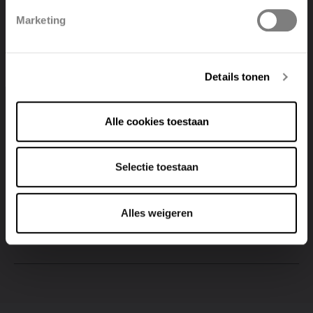
van verse lucht (spleet onder de deur te klein)
Marketing
Deutsch
Italiano
(c) De badkamer is veel groter dan normaal
en tijden zijn te kort om al het vocht af te
Details tonen
voeren (ofte wel het debiet is te klein voor de
badkamer)
Alle cookies toestaan
Acties die Vasco aanbeveelt:
Selectie toestaan
Laat de installateur de werking controleren (dat is
voornamelijk a. en b.).
Alles weigeren
stel het ventilatiedebiet van de afvoerunit hoger in.