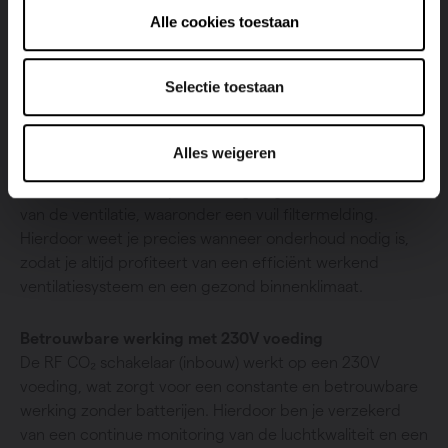
optimale luchtkwaliteit.
Alle cookies toestaan
Selectie toestaan
Slimme LED-feedback voor optimaal onderhoud
Alles weigeren
De RF CO₂ schakelaar (inbouw) is uitgerust met LED-
feedback, die duidelijke meldingen geeft over de status
van de ventilatie, waaronder een vuil filtermelding.
Hierdoor weet je precies wanneer onderhoud nodig is,
zodat je altijd profiteert van een efficiënt werkend
ventilatiesysteem en een gezond binnenklimaat.
Betrouwbare werking met 230V voeding
De RF CO₂ schakelaar (inbouw) werkt op een 230V
voeding, wat zorgt voor een constante en betrouwbare
werking zonder batterijen. Hierdoor ben je verzekerd
van een continue monitoring van de luchtkwaliteit en een