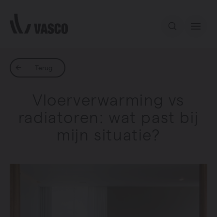
Direct naar de inhoud
Ons aanbod
Terug
Vloerverwarming vs
Services
radiatoren: wat past bij
mijn situatie?
Inspiratie
Contact