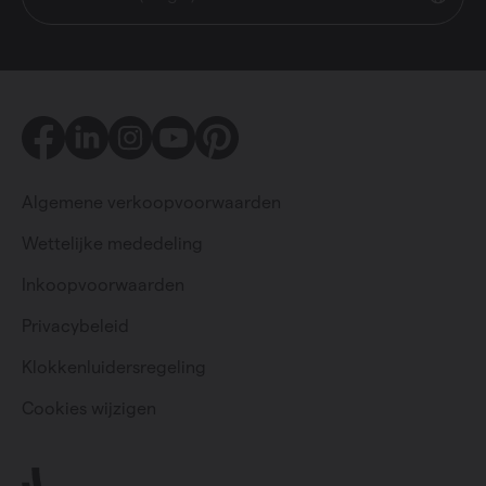
Facebook
LinkedIn
Instagram
Youtube
Pinterest
Algemene verkoopvoorwaarden
Wettelijke mededeling
Inkoopvoorwaarden
Privacybeleid
Particulier
Professioneel
Klokkenluidersregeling
Cookies wijzigen
Change language
Nederlands (belgië)