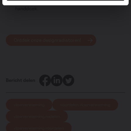
douchen afdrogen met een lekker warme
handdoek.
Ontdek onze designradiatoren!
Facebook
LinkedIn
Twitter
Bericht delen
vloerverwarming
voordelen vloerverwarming
vloerverwarming nadelen
vloerverwarming voordelen