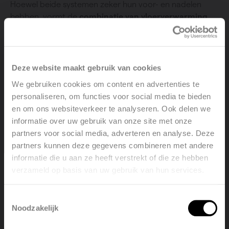
Hoewel beide systemen zeker hun voor- en nadelen
hebben, vormt de
combinatie van vloerverwarming
en radiatoren
in 90 procent van de gevallen de ideale
interieuroplossing, zowel op vlak van stijl als rendement.
Meer weten? Onze vakmensen
leggen je graag de
Deze website maakt gebruik van cookies
details uit
!
We gebruiken cookies om content en advertenties te
personaliseren, om functies voor social media te bieden
en om ons websiteverkeer te analyseren. Ook delen we
informatie over uw gebruik van onze site met onze
Ontdek onze vloerverwarming!
partners voor social media, adverteren en analyse. Deze
partners kunnen deze gegevens combineren met andere
informatie die u aan ze heeft verstrekt of die ze hebben
verzameld op basis van uw gebruik van hun services.
Welcome, please select your
language
Voordelen van radiatoren
Toestemmingsselectie
Noodzakelijk
English
Nederlands
Radiatoren zijn al decennialang een gevestigde waarde