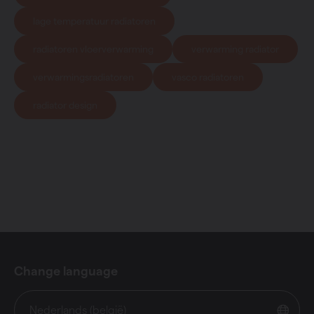
lage temperatuur radiatoren
radiatoren vloerverwarming
verwarming radiator
verwarmingsradiatoren
vasco radiatoren
radiator design
Change language
Nederlands (belgië)