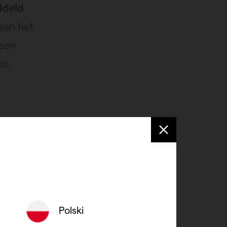
ddeld
sen het
 een
at.
nd
ger.
eraard
Polski
hankelijk