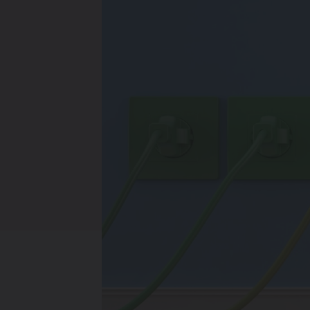
Verwarmin
Ventileren
Warmtepo