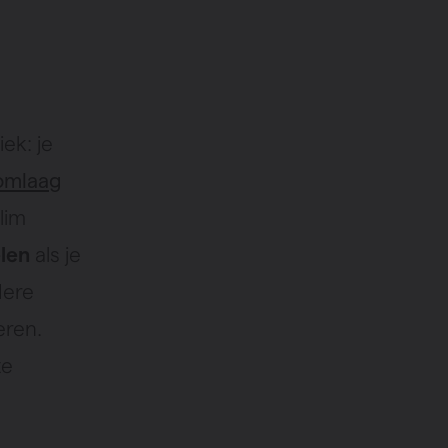
ek: je
omlaag
slim
len
als je
ere
eren.
te