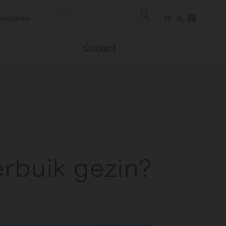
essioneel
BE - NL
Contact
 blog
Vind een verkooppunt
We helpen graag
verder
uren
Veel gestelde vragen
Instructie video
erbuik gezin?