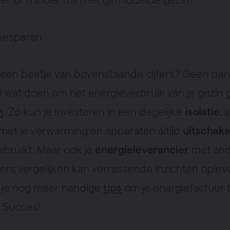
besparen
e een beetje van bovenstaande cijfers? Geen pani
l wat doen om het energieverbruik van je gezin
n
. Zo kun je investeren in een degelijke
isolatie
, 
et je verwarming en apparaten altijd
uitschake
ebruikt. Maar ook je
energieleverancier
met and
iers vergelijken kan verrassende inzichten oplev
d je nog meer handige
tips
om je energiefactuur 
 Succes!