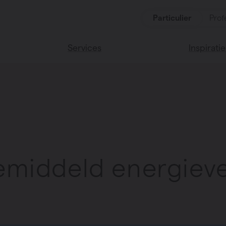
Particulier
Prof
Services
Inspiratie
ten
Alle services
Lees onze
Vasco huis
ssoires
Vasco kle
emiddeld energiev