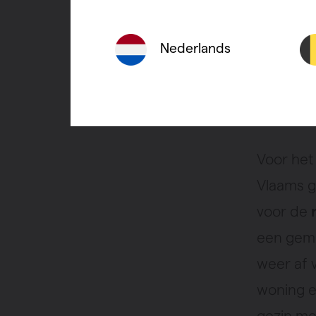
van de i
comforte
Nederlands
die in ge
Het gemi
Voor het
Vlaams 
voor de
een gemi
weer af v
woning e
gezin me