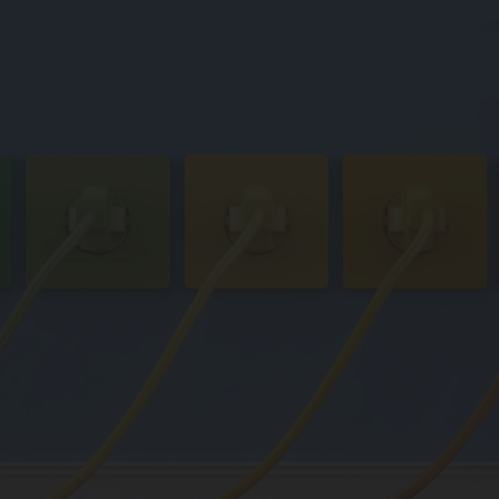
g
mpen