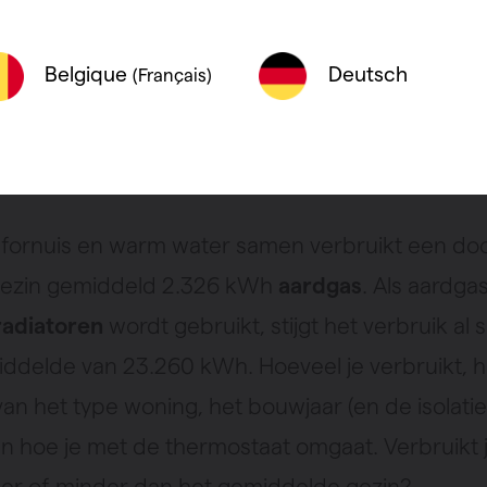
solatie van de woning. Maar bijvoorbeeld ook de
isen van het gezin en het aantal elektrische ap
Deutsch
Belgique
(Français)
bruik zijn, kunnen dat getal beïnvloeden.
ddelde aardgasverbruik van een gezin
 fornuis en warm water samen verbruikt een do
gezin gemiddeld 2.326 kWh
aardgas
. Als aardga
radiatoren
wordt gebruikt, stijgt het verbruik al 
ddelde van 23.260 kWh. Hoeveel je verbruikt, 
an het type woning, het bouwjaar (en de isolatie)
n hoe je met de thermostaat omgaat. Verbruikt
er of minder dan het gemiddelde gezin?