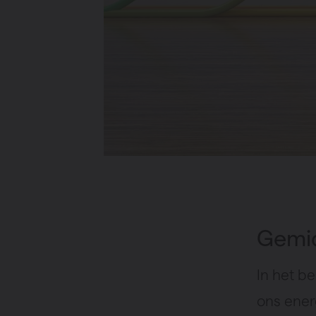
Gemid
In het b
ons ener