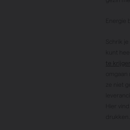
Energie 
Schrik j
kunt hee
te krijge
omgaan m
ze niet g
leveranc
Hier vin
drukken.