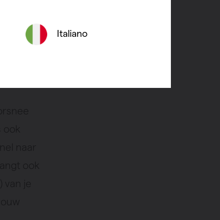
paraten
Italiano
orsnee
s ook
snel naar
hangt ook
 van je
 jouw