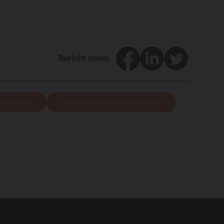
Facebook
LinkedIn
Twitter
Bericht delen
asverbruik
gemiddelde elektriciteitsverbruik