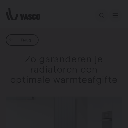
Direct naar de inhoud
Ons aanbod
Terug
Zo garanderen je
Services
radiatoren een
optimale warmteafgifte
Inspiratie
Contact