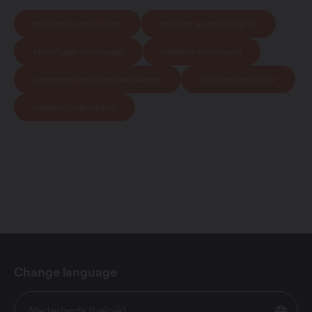
radiatoren omkasten
radiator warmteafgifte
chauffage vermogen
radiator vermogen
vermogen radiator berekenen
badkamerradiator
radiator ontluchten
Change language
Nederlands (belgië)