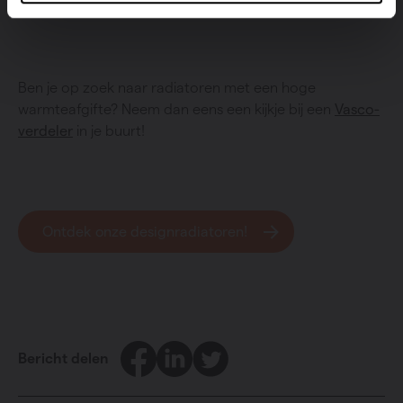
professionele installateur ernaar kijken.
Ben je op zoek naar radiatoren met een hoge
warmteafgifte? Neem dan eens een kijkje bij een
Vasco-
verdeler
in je buurt!
Ontdek onze designradiatoren!
Facebook
LinkedIn
Twitter
Bericht delen