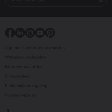
Facebook
LinkedIn
Instagram
Youtube
Pinterest
Algemene verkoopvoorwaarden
Wettelijke mededeling
Inkoopvoorwaarden
Privacybeleid
Particulier
Professioneel
Klokkenluidersregeling
Cookies wijzigen
Change language
Nederlands (belgië)