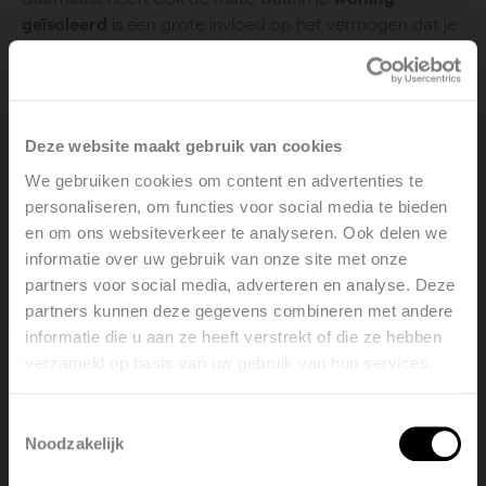
geïsoleerd
is een grote invloed op het vermogen dat je
radiator moet hebben. Werd je huis recent nog
verbouwd en voldoet het aan de EPB-eisen? Dan mag
het vermogen van je chauffage aanzienlijk lager liggen.
Oudere woningen hebben dan weer een groter
Deze website maakt gebruik van cookies
vermogen nodig.
We gebruiken cookies om content en advertenties te
personaliseren, om functies voor social media te bieden
en om ons websiteverkeer te analyseren. Ook delen we
informatie over uw gebruik van onze site met onze
Nog tips om de warmteafgifte te verhogen
partners voor social media, adverteren en analyse. Deze
partners kunnen deze gegevens combineren met andere
Voor een optimale warmteafgifte kies je dus een
informatie die u aan ze heeft verstrekt of die ze hebben
radiator met het gepaste vermogen, maar daarnaast
verzameld op basis van uw gebruik van hun services.
Welcome, please select your
zijn er enkele – redelijk eenvoudige – ‘trucjes’ die je kunt
language
toepassen:
Toestemmingsselectie
Noodzakelijk
English
Nederlands