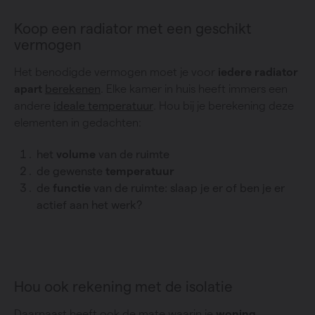
Koop een radiator met een geschikt
vermogen
Het benodigde vermogen moet je voor
iedere radiator
apart
berekenen
. Elke kamer in huis heeft immers een
andere
ideale temperatuur
. Hou bij je berekening deze
elementen in gedachten:
het
volume
van de ruimte
de gewenste
temperatuur
de
functie
van de ruimte: slaap je er of ben je er
actief aan het werk?
Hou ook rekening met de isolatie
Daarnaast heeft ook de mate waarin je
woning