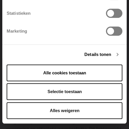
België
Français
Statistieken
Polski
Belgique
Marketing
Deutsch
Italiano
Details tonen
Alle cookies toestaan
Selectie toestaan
Lichtgewicht en efficiënt dankzij aluminium
Alles weigeren
De Vasco Ineo badkamerradiator is vervaardigd uit
hoogwaardig aluminium, wat zorgt voor een snelle
opwarming en efficiënte warmteafgifte. Dit lichtgewicht