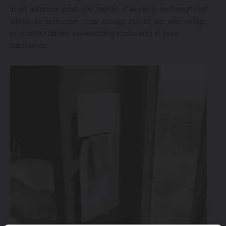
in elk interieur past. De zachte afwerking verhoogt niet
alleen de esthetiek, maar draagt ook bij aan een veilige
en comfortabele verwarmingsoplossing in jouw
badkamer.