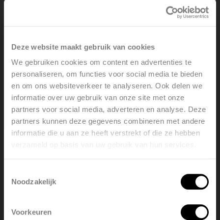
Deze website maakt gebruik van cookies
Kleurrijke keuze zonder meerkost
We gebruiken cookies om content en advertenties te
De Vasco Ineo badkamerradiator is verkrijgbaar in zes
personaliseren, om functies voor social media te bieden
stijlvolle kleuren zonder extra kosten. Of je nu kiest voor
en om ons websiteverkeer te analyseren. Ook delen we
een neutrale tint of een opvallende kleur, Ineo past
informatie over uw gebruik van onze site met onze
moeiteloos in elke badkamerstijl. Zo geniet je van een
partners voor social media, adverteren en analyse. Deze
perfecte combinatie van design, functionaliteit en
partners kunnen deze gegevens combineren met andere
persoonlijke voorkeur, zonder bijkomende uitgaven.
informatie die u aan ze heeft verstrekt of die ze hebben
verzameld op basis van uw gebruik van hun services.
Welcome, please select your
language
Toestemmingsselectie
Noodzakelijk
English
Nederlands
Voorkeuren