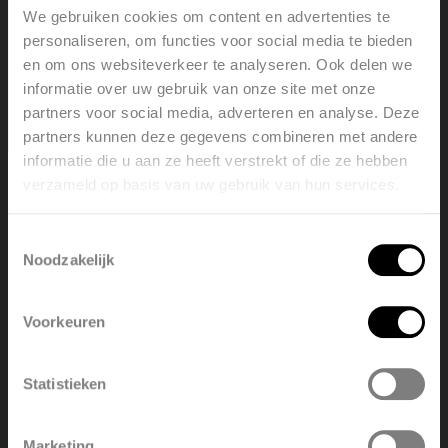
We gebruiken cookies om content en advertenties te
De Zaros V75 staat garant voor energiezuinig comfort
personaliseren, om functies voor social media te bieden
dankzij zijn lage waterinhoud en optimale warmteafgifte.
en om ons websiteverkeer te analyseren. Ook delen we
Hierdoor warmt de radiator snel op en is hij perfect
informatie over uw gebruik van onze site met onze
geschikt voor lage temperatuursystemen. Een slimme
partners voor social media, adverteren en analyse. Deze
keuze voor wie duurzaamheid wil combineren met een
partners kunnen deze gegevens combineren met andere
moderne, efficiënte verwarmingsoplossing.
informatie die u aan ze heeft verstrekt of die ze hebben
verzameld op basis van uw gebruik van hun services.
Welcome, please select your
language
Toestemmingsselectie
Noodzakelijk
English
Nederlands
Voorkeuren
België
Français
Statistieken
Polski
Belgique
Marketing