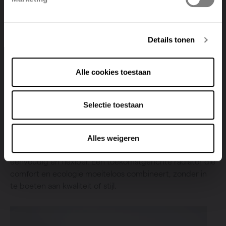
Deutsch
Italiano
Details tonen
Alle cookies toestaan
Selectie toestaan
Duurzaam comfort in een licht design
De Zaros V75 is vervaardigd uit milieuvriendelijke
materialen en ontworpen met duurzaamheid in het
Alles weigeren
achterhoofd. Dankzij het lichte gewicht is de installatie
eenvoudig en flexibel. Een toekomstgerichte radiator die
comfort en ecologie moeiteloos combineert, zonder in
te boeten aan kwaliteit of stijl.