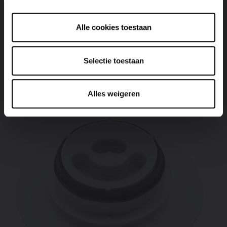
gamma aan design luchtventielen uit hoogwaardig
aluminium, afgewerkt in S600. Bovendien zijn ze
overschilderbaar (m.u.v. het projectventiel), zodat ze
Alle cookies toestaan
perfect aansluiten bij elk interieur. Een stijlvolle en
functionele oplossing voor een naadloze ventilatie-
Selectie toestaan
integratie in betonconstructies.
Alles weigeren