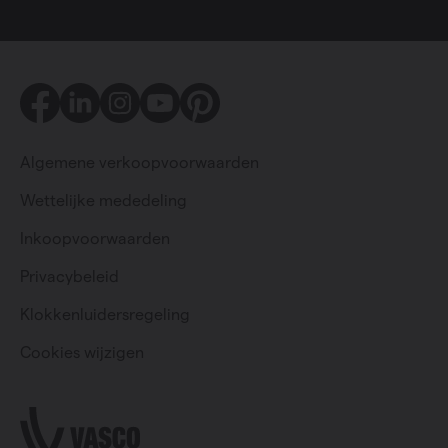
Facebook
LinkedIn
Instagram
Youtube
Pinterest
Algemene verkoopvoorwaarden
Wettelijke mededeling
Inkoopvoorwaarden
Privacybeleid
Particulier
Professioneel
Klokkenluidersregeling
Cookies wijzigen
Change language
Nederlands (belgië)