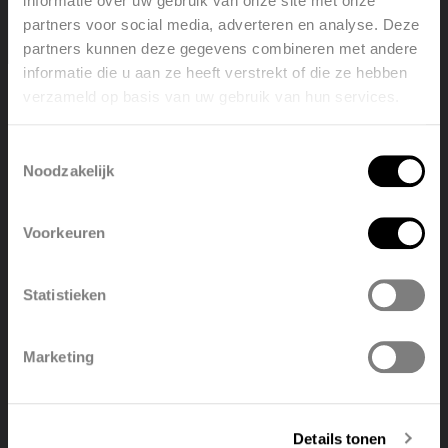
informatie over uw gebruik van onze site met onze
partners voor social media, adverteren en analyse. Deze
partners kunnen deze gegevens combineren met andere
informatie die u aan ze heeft verstrekt of die ze hebben
verzameld op basis van uw gebruik van hun services.
Welcome, please select your
language
Toestemmingsselectie
Noodzakelijk
English
Nederlands
Voorkeuren
België
Français
Statistieken
Polski
Belgique
Marketing
Deutsch
Italiano
Stijlvolle en aanpasbare design luchtventielen
Het Vasco Easy Flow® Beton systeem biedt een divers
Details tonen