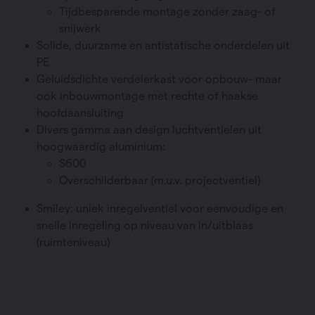
Tijdbesparende montage zonder zaag- of
snijwerk
Solide, duurzame en antistatische onderdelen uit
PE
Geluidsdichte verdelerkast voor opbouw- maar
ook inbouwmontage met rechte of haakse
hoofdaansluiting
Divers gamma aan design luchtventielen uit
hoogwaardig aluminium:
S600
Overschilderbaar (m.u.v. projectventiel)
Smiley: uniek inregelventiel voor eenvoudige en
snelle inregeling op niveau van in/uitblaas
(ruimteniveau)