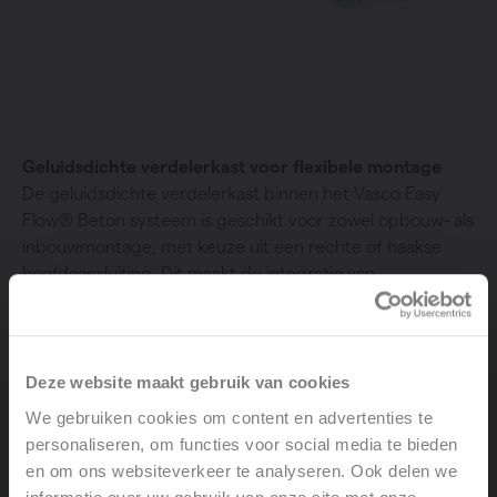
Geluidsdichte verdelerkast voor flexibele montage
De geluidsdichte verdelerkast binnen het Vasco Easy
Flow® Beton systeem is geschikt voor zowel opbouw- als
inbouwmontage, met keuze uit een rechte of haakse
hoofdaansluiting. Dit maakt de integratie van
instortkanalen ventilatie eenvoudig en efficiënt, terwijl
het systeem zorgt voor een stille en gelijkmatige
luchtverdeling in betonconstructies.
Deze website maakt gebruik van cookies
We gebruiken cookies om content en advertenties te
personaliseren, om functies voor social media te bieden
en om ons websiteverkeer te analyseren. Ook delen we