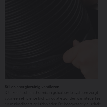
Stil en energiezuinig ventileren
Dit akoestisch en thermisch geïsoleerde systeem zorgt
voor een efficiënte luchtcirculatie zonder warmteverlies
en minimaliseert geluidshinder. De hoogwaardige isolatie