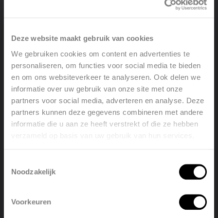
• Verticaal, rond Ø 35 mm
KLEUREN
Deze website maakt gebruik van cookies
• Standaardkleur wit RAL 9016
We gebruiken cookies om content en advertenties te
• Niet verkrijgbaar in kleur Gloss White
personaliseren, om functies voor social media te bieden
en om ons websiteverkeer te analyseren. Ook delen we
SPECIAAL
informatie over uw gebruik van onze site met onze
• Radiator in combinatie met E-Volve (E-Volve apart te
partners voor social media, adverteren en analyse. Deze
bestellen)
partners kunnen deze gegevens combineren met andere
informatie die u aan ze heeft verstrekt of die ze hebben
BEVESTIGINGEN
verzameld op basis van uw gebruik van hun services.
Welcome, please select your
• Muurbevestigingen in de kleur RAL 9016 standaard
language
Toestemmingsselectie
.Ook in optie verkrijgbaar in de kleur RAL 7016.
Noodzakelijk
English
Nederlands
TECHNISCH
Voorkeuren
• Weerstandsgelast (onzichtbare lasnaden)
België
Français