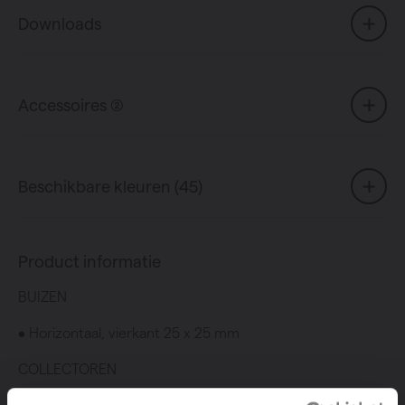
Downloads
Accessoires (2)
Beschikbare kleuren (45)
Product informatie
BUIZEN
• Horizontaal, vierkant 25 x 25 mm
COLLECTOREN