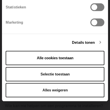
• KTL-grondlaag, poedercoating
Statistieken
Polski
Belgique
• Regeling van ruimtetemperatuur
Marketing
Deutsch
Italiano
Details tonen
Veelgestelde vragen
Alle cookies toestaan
Hoeveel verbruikt een elektrische radiator?
Selectie toestaan
Welk domoticasysteem kan ik aansluiten op mijn
elektrische radiator en hoe werkt dat?
Alles weigeren
Wie kan me helpen om een programma te installeren?