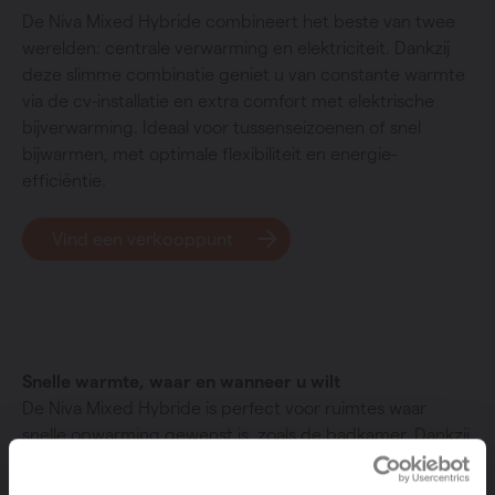
De Niva Mixed Hybride combineert het beste van twee
werelden: centrale verwarming en elektriciteit. Dankzij
deze slimme combinatie geniet u van constante warmte
via de cv-installatie en extra comfort met elektrische
bijverwarming. Ideaal voor tussenseizoenen of snel
bijwarmen, met optimale flexibiliteit en energie-
efficiëntie.
Vind een verkooppunt
Snelle warmte, waar en wanneer u wilt
De Niva Mixed Hybride is perfect voor ruimtes waar
snelle opwarming gewenst is, zoals de badkamer. Dankzij
de elektrische ondersteuning geniet u in een mum van
tijd van een aangename temperatuur, zelfs wanneer de