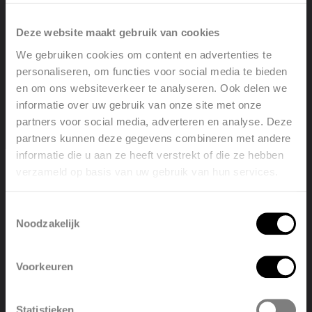
cv-installatie nog niet actief is. Comfort op maat, elke
dag opnieuw.
Deze website maakt gebruik van cookies
We gebruiken cookies om content en advertenties te
Perfect afgestemd op elk interieur
personaliseren, om functies voor social media te bieden
De Niva Mixed Hybride is leverbaar in diverse
en om ons websiteverkeer te analyseren. Ook delen we
hedendaagse kleuren, waardoor hij naadloos aansluit bij
informatie over uw gebruik van onze site met onze
elke interieurstijl. Kies de kleur die past bij uw badkamer,
partners voor social media, adverteren en analyse. Deze
keuken of leefruimte en geniet van zowel functioneel
partners kunnen deze gegevens combineren met andere
comfort als een esthetisch verfijnde uitstraling. Warmte
informatie die u aan ze heeft verstrekt of die ze hebben
was nog nooit zo stijlvol.
verzameld op basis van uw gebruik van hun services.
Welcome, please select your
language
Toestemmingsselectie
Noodzakelijk
English
Nederlands
Voorkeuren
België
Français
Statistieken