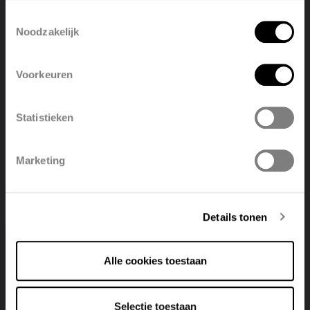
language
Toestemmingsselectie
Noodzakelijk
English
Nederlands
Voorkeuren
België
Français
Statistieken
Polski
Belgique
Marketing
Deutsch
Italiano
Slim en eenvoudig te installeren
Dankzij de slimme middenaansluiting is de Zana
Details tonen
Horizontaal ZH-2 bijzonder praktisch en
montagevriendelijk. Deze doordachte aansluiting zorgt
voor een strakke afwerking, vergemakkelijkt de installatie
Alle cookies toestaan
en biedt meer flexibiliteit bij renovatie of nieuwbouw. Een
perfecte mix van design, comfort en gebruiksgemak in
één elegante radiator
Selectie toestaan