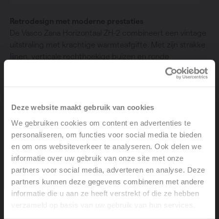
Retrodesign met moderne prestaties
De Vasco Zana Horizontaal ZH-2 combineert een vintage
uitstraling met krachtige warmteafgifte. Met zijn strakke
lijnen, verticale rechthoekige buizen en ronde
collectoren past hij perfect in moderne interieurs.
Verkrijgbaar in diverse kleuren en geschikt voor lage
temperatuursystemen.
Deze website maakt gebruik van cookies
We gebruiken cookies om content en advertenties te
personaliseren, om functies voor social media te bieden
en om ons websiteverkeer te analyseren. Ook delen we
informatie over uw gebruik van onze site met onze
partners voor social media, adverteren en analyse. Deze
partners kunnen deze gegevens combineren met andere
informatie die u aan ze heeft verstrekt of die ze hebben
verzameld op basis van uw gebruik van hun services.
Welcome, please select your