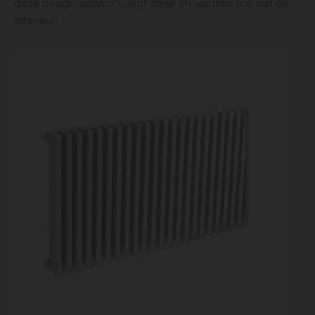
deze designradiator voegt sfeer én warmte toe aan elk
interieur.