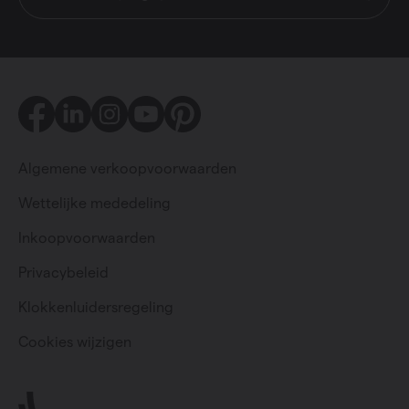
Facebook
LinkedIn
Instagram
Youtube
Pinterest
Algemene verkoopvoorwaarden
Wettelijke mededeling
Inkoopvoorwaarden
Privacybeleid
Particulier
Professioneel
Klokkenluidersregeling
Cookies wijzigen
Change language
Nederlands (belgië)