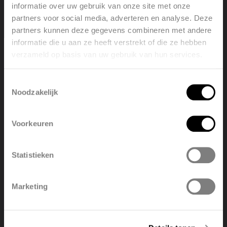
informatie over uw gebruik van onze site met onze
partners voor social media, adverteren en analyse. Deze
partners kunnen deze gegevens combineren met andere
informatie die u aan ze heeft verstrekt of die ze hebben
verzameld op basis van uw gebruik van hun services.
Welcome, please select your
language
Toestemmingsselectie
Noodzakelijk
English
Nederlands
Voorkeuren
België
Français
Statistieken
Polski
Belgique
Marketing
Deutsch
Italiano