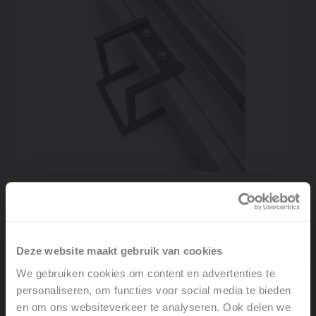
Unieke kleur- en hoogtecombinaties
De Vasco Beams Mono biedt volledige personalisatie met
de keuze uit drie dezelfde of drie verschillende kleuren.
Daarnaast kun je de radiator configureren met twee of
Deze website maakt gebruik van cookies
drie verschillende hoogtematen, zodat hij perfect
We gebruiken cookies om content en advertenties te
aansluit bij jouw interieur. Een stijlvolle, flexibele
personaliseren, om functies voor social media te bieden
verwarmingsoplossing die design en functionaliteit
en om ons websiteverkeer te analyseren. Ook delen we
moeiteloos combineert.