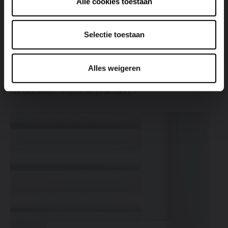
Alle cookies toestaan
Elegant gebogen voor extra functionaliteit
De horizontale buizen van de Iris HDR-EL zijn lichtjes naar
Selectie toestaan
voren gebogen onder een hoek van 10°. Dit subtiele
designaccent vergroot niet alleen de esthetische
uitstraling, maar zorgt ook voor extra ruimte en
Alles weigeren
gebruiksgemak bij het ophangen en drogen van
handdoeken. Stijlvol én praktisch.