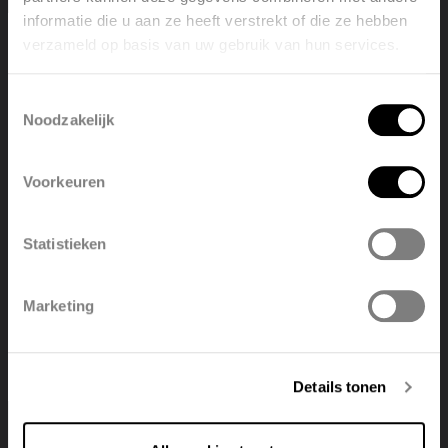
informatie die u aan ze heeft verstrekt of die ze hebben
verzameld op basis van uw gebruik van hun services.
Welcome, please select your
language
Toestemmingsselectie
Noodzakelijk
English
Nederlands
Voorkeuren
België
Français
Statistieken
Polski
Belgique
Marketing
Deutsch
Italiano
Details tonen