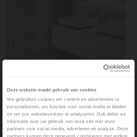
Slimme warmte op jouw ritme
De elektrische Iris HD-EL is compatibel met de slimme E-
Volve thermostaat (apart verkrijgbaar). Hiermee geniet je
Deze website maakt gebruik van cookies
van een gepersonaliseerde temperatuurregeling via app
We gebruiken cookies om content en advertenties te
of manueel. Dankzij weekprogramma’s en slimme
personaliseren, om functies voor social media te bieden
functies stem je het warmtecomfort perfect af op je
en om ons websiteverkeer te analyseren. Ook delen we
leefpatroon. Voor maximaal comfort én energie-
informatie over uw gebruik van onze site met onze
efficiëntie.
partners voor social media, adverteren en analyse. Deze
partners kunnen deze gegevens combineren met andere